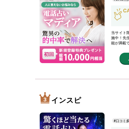
当サイト限
施中！先
能が満載
インスピ
#口コミ