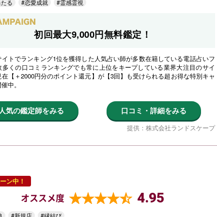
当たる
#恋愛成就
#霊感霊視
初回最大9,000円無料鑑定！
サイトでランキング1位を獲得した人気占い師が多数在籍している電話占いフ
数多くの口コミランキングでも常に上位をキープしている業界大注目のサイ
在【＋2000円分のポイント還元】が【3回】も受けられる超お得な特別キャ
開催中。
人気の鑑定師をみる
口コミ・詳細をみる
提供：株式会社ランドスケープ
ーン中！
4.95
オススメ度
典
#新規店
#縁結び