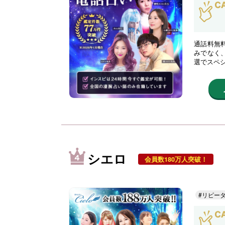
通話料無
みでなく
選でスペ
シエロ
会員数180万人突破！
#リピー