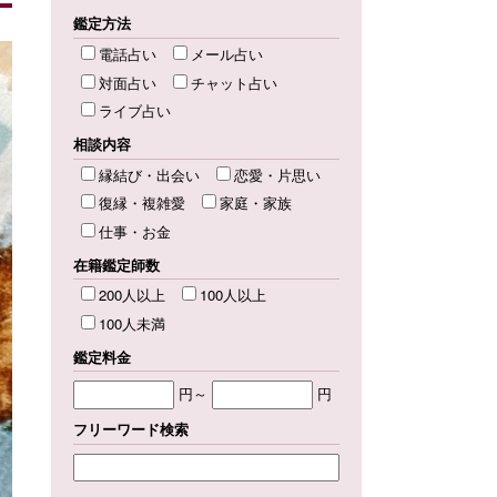
鑑定方法
電話占い
メール占い
対面占い
チャット占い
ライブ占い
相談内容
縁結び・出会い
恋愛・片思い
復縁・複雑愛
家庭・家族
仕事・お金
在籍鑑定師数
200人以上
100人以上
100人未満
鑑定料金
円～
円
フリーワード検索