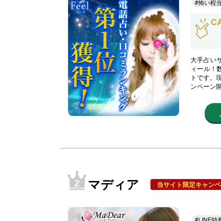
#怖い程
大手占い
ィール！
トです。現
ンペーン
マディア
当サイト限定キャンペ
#LINE特