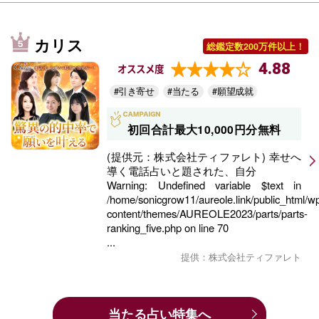
カリス
総鑑定数200万件以上！
4.88
オススメ度
#引き寄せ
#当たる
#願望成就
初回合計最大10,000円分無料
(提供元：株式会社ティファレト) 幸せへ
導く電話占いと題された、自分
Warning
: Undefined variable $text in
/home/sonicgrow11/aureole.link/public_html/w
content/themes/AUREOLE2023/parts/parts-
ranking_five.php
on line
70
...
提供：株式会社ティファレト
当たる占い特集へ