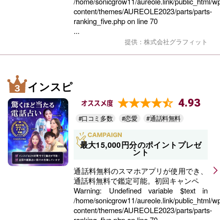
/home/sonicgrow11/aureole.link/public_html/w
content/themes/AUREOLE2023/parts/parts-
ranking_five.php
on line
70
...
提供：株式会社グラフィット
インスピ
4.93
オススメ度
#口コミ多数
#恋愛
#通話料無料
最大15,000円分のポイントプレゼ
ント
通話料無料のスマホアプリが使用でき、
通話料無料で鑑定可能。初回キャンペ
Warning
: Undefined variable $text in
/home/sonicgrow11/aureole.link/public_html/w
content/themes/AUREOLE2023/parts/parts-
ranking_five.php
on line
70