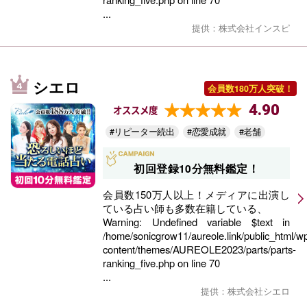
...
提供：株式会社インスピ
シエロ
会員数180万人突破！
4.90
オススメ度
#リピーター続出
#恋愛成就
#老舗
初回登録10分無料鑑定！
会員数150万人以上！メディアに出演し
ている占い師も多数在籍している、
Warning
: Undefined variable $text in
/home/sonicgrow11/aureole.link/public_html/w
content/themes/AUREOLE2023/parts/parts-
ranking_five.php
on line
70
...
提供：株式会社シエロ