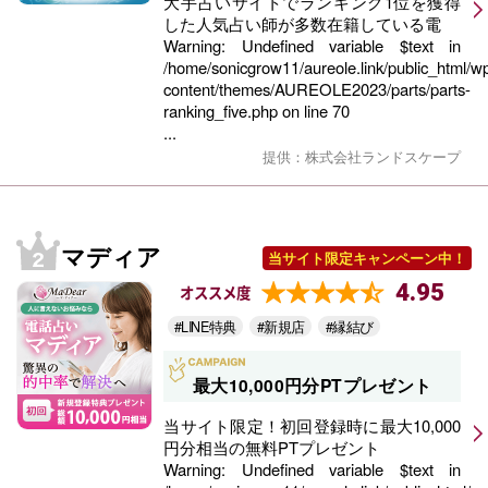
大手占いサイトでランキング1位を獲得
した人気占い師が多数在籍している電
Warning
: Undefined variable $text in
/home/sonicgrow11/aureole.link/public_html/w
content/themes/AUREOLE2023/parts/parts-
ranking_five.php
on line
70
...
提供：株式会社ランドスケープ
マディア
当サイト限定キャンペーン中！
4.95
オススメ度
#LINE特典
#新規店
#縁結び
最大10,000円分PTプレゼント
当サイト限定！初回登録時に最大10,000
円分相当の無料PTプレゼント
Warning
: Undefined variable $text in