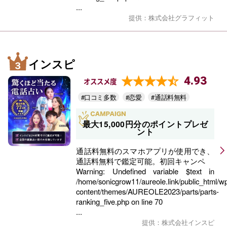
...
提供：株式会社グラフィット
インスピ
4.93
オススメ度
#口コミ多数
#恋愛
#通話料無料
最大15,000円分のポイントプレゼ
ント
通話料無料のスマホアプリが使用でき、
通話料無料で鑑定可能。初回キャンペ
Warning
: Undefined variable $text in
/home/sonicgrow11/aureole.link/public_html/w
content/themes/AUREOLE2023/parts/parts-
ranking_five.php
on line
70
...
提供：株式会社インスピ