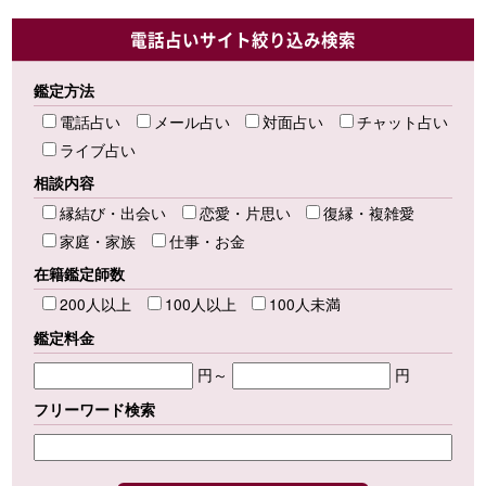
電話占いサイト絞り込み検索
鑑定方法
電話占い
メール占い
対面占い
チャット占い
ライブ占い
相談内容
縁結び・出会い
恋愛・片思い
復縁・複雑愛
家庭・家族
仕事・お金
在籍鑑定師数
200人以上
100人以上
100人未満
鑑定料金
円～
円
フリーワード検索