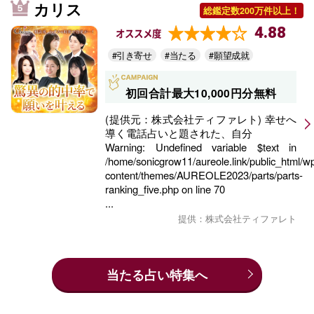
カリス
総鑑定数200万件以上！
4.88
オススメ度
#引き寄せ
#当たる
#願望成就
初回合計最大10,000円分無料
(提供元：株式会社ティファレト) 幸せへ
導く電話占いと題された、自分
Warning
: Undefined variable $text in
/home/sonicgrow11/aureole.link/public_html/w
content/themes/AUREOLE2023/parts/parts-
ranking_five.php
on line
70
...
提供：株式会社ティファレト
当たる占い特集へ