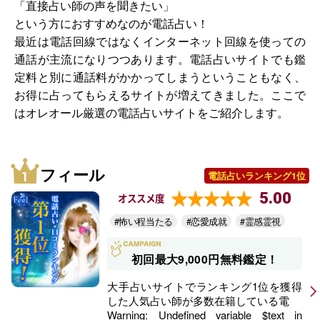
「直接占い師の声を聞きたい」
という方におすすめなのが電話占い！
最近は電話回線ではなくインターネット回線を使っての
通話が主流になりつつあります。電話占いサイトでも鑑
定料と別に通話料がかかってしまうということもなく、
お得に占ってもらえるサイトが増えてきました。ここで
はオレオール厳選の電話占いサイトをご紹介します。
フィール
電話占いランキング1位
5.00
オススメ度
#怖い程当たる
#恋愛成就
#霊感霊視
初回最大9,000円無料鑑定！
大手占いサイトでランキング1位を獲得
した人気占い師が多数在籍している電
Warning
: Undefined variable $text in