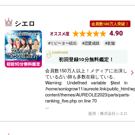
シエロ
会員数180万人突破！
4.90
オススメ度
#リピーター続出
#恋愛成就
#老舗
初回登録10分無料鑑定！
会員数150万人以上！メディアに出演し
ている占い師も多数在籍している、
Warning
: Undefined variable $text in
/home/sonicgrow11/aureole.link/public_html/w
content/themes/AUREOLE2023/parts/parts-
ranking_five.php
on line
70
...
提供：株式会社シエロ