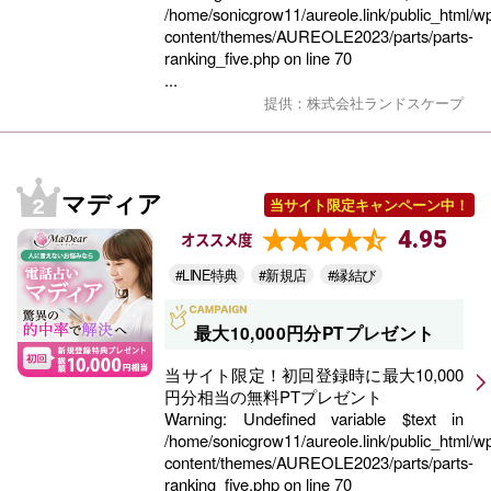
/home/sonicgrow11/aureole.link/public_html/w
content/themes/AUREOLE2023/parts/parts-
ranking_five.php
on line
70
...
提供：株式会社ランドスケープ
マディア
当サイト限定キャンペーン中！
4.95
オススメ度
#LINE特典
#新規店
#縁結び
最大10,000円分PTプレゼント
当サイト限定！初回登録時に最大10,000
円分相当の無料PTプレゼント
Warning
: Undefined variable $text in
/home/sonicgrow11/aureole.link/public_html/w
content/themes/AUREOLE2023/parts/parts-
ranking_five.php
on line
70