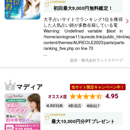
初回最大9,000円無料鑑定！
大手占いサイトでランキング1位を獲得
した人気占い師が多数在籍している電
Warning
: Undefined variable $text in
/home/sonicgrow11/aureole.link/public_html/w
content/themes/AUREOLE2023/parts/parts-
ranking_five.php
on line
70
...
提供：株式会社ランドスケープ
マディア
当サイト限定キャンペーン中！
4.95
オススメ度
#LINE特典
#新規店
#縁結び
最大10,000円分PTプレゼント