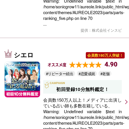
Warning
: Undefined variable $text in
/home/sonicgrow11/aureole.link/public_html/w
content/themes/AUREOLE2023/parts/parts-
ranking_five.php
on line
70
...
提供：株式会社インスピ
シエロ
会員数180万人突破！
4.90
オススメ度
#リピーター続出
#恋愛成就
#老舗
初回登録10分無料鑑定！
会員数150万人以上！メディアに出演し
ている占い師も多数在籍している、
Warning
: Undefined variable $text in
/home/sonicgrow11/aureole.link/public_html/w
content/themes/AUREOLE2023/parts/parts-
ranking_five.php
on line
70