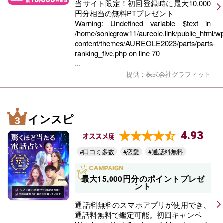
当サイト限定！初回登録時に最大10,000
円分相当の無料PTプレゼント
Warning
: Undefined variable $text in
/home/sonicgrow11/aureole.link/public_html/w
content/themes/AUREOLE2023/parts/parts-
ranking_five.php
on line
70
...
提供：株式会社グラフィット
インスピ
4.93
オススメ度
#口コミ多数
#恋愛
#通話料無料
最大15,000円分のポイントプレゼ
ント
通話料無料のスマホアプリが使用でき、
通話料無料で鑑定可能。初回キャンペ