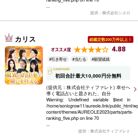
...
提供：株式会社シエロ
カリス
総鑑定数200万件以上！
4.88
オススメ度
#引き寄せ
#当たる
#願望成就
初回合計最大10,000円分無料
(提供元：株式会社ティファレト) 幸せへ
導く電話占いと題された、自分
Warning
: Undefined variable $text in
/home/sonicgrow11/aureole.link/public_html/w
content/themes/AUREOLE2023/parts/parts-
ranking_five.php
on line
70
...
提供：株式会社ティファレト