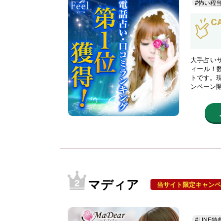
#怖い程
大手占い
ィール！
トです。現
ンペーン
マディア
当サイト限定キャンペ
#LINE特