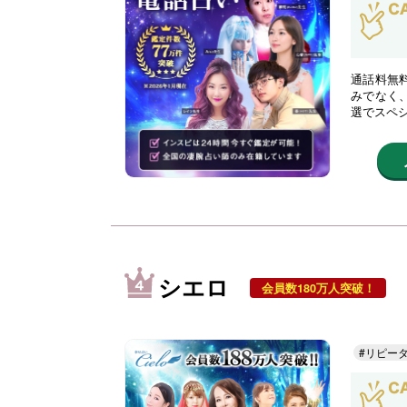
通話料無
みでなく
選でスペ
シエロ
会員数180万人突破！
#リピー