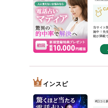
当サイト限
施中！先
能が満載
インスピ
#口コミ