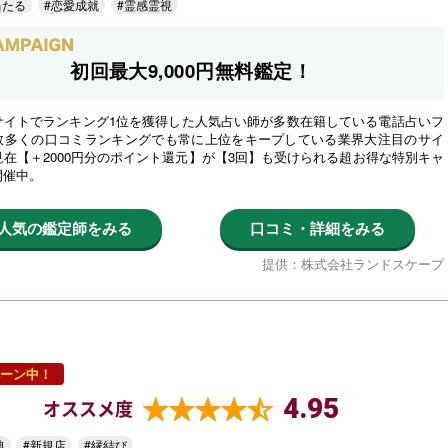
当たる
#恋愛成就
#霊感霊視
初回最大9,000円無料鑑定！
サイトでランキング1位を獲得した人気占い師が多数在籍している電話占いフ
数多くの口コミランキングでも常に上位をキープしている業界大注目のサイ
在【＋2000円分のポイント還元】が【3回】も受けられる超お得な特別キャ
開催中。
人気の鑑定師をみる
口コミ・詳細をみる
提供：株式会社ランドスケープ
ーン中！
4.95
オススメ度
典
#新規店
#縁結び