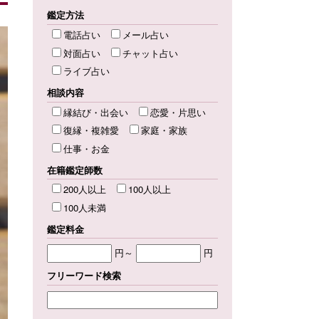
鑑定方法
電話占い
メール占い
対面占い
チャット占い
ライブ占い
相談内容
縁結び・出会い
恋愛・片思い
復縁・複雑愛
家庭・家族
仕事・お金
在籍鑑定師数
200人以上
100人以上
100人未満
鑑定料金
円～
円
フリーワード検索