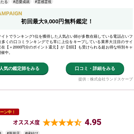
当たる
#恋愛成就
#霊感霊視
初回最大9,000円無料鑑定！
サイトでランキング1位を獲得した人気占い師が多数在籍している電話占いフ
数多くの口コミランキングでも常に上位をキープしている業界大注目のサイ
在【＋2000円分のポイント還元】が【3回】も受けられる超お得な特別キャ
開催中。
人気の鑑定師をみる
口コミ・詳細をみる
提供：株式会社ランドスケープ
ーン中！
4.95
オススメ度
典
#新規店
#縁結び