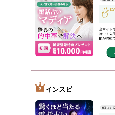
当サイト限
施中！先
能が満載
インスピ
#口コミ