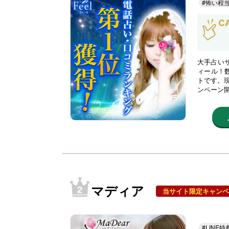
#怖い程
大手占い
ィール！
トです。現
ンペーン
マディア
当サイト限定キャンペ
#LINE特