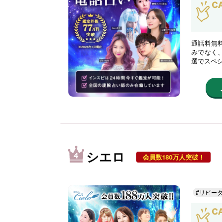
通話料無
みでなく
選でスペ
シエロ
会員数180万人突破！
#リピー