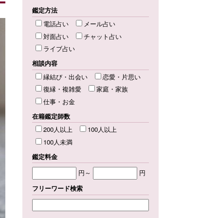
鑑定方法
電話占い
メール占い
対面占い
チャット占い
ライブ占い
相談内容
縁結び・出会い
恋愛・片思い
復縁・複雑愛
家庭・家族
仕事・お金
在籍鑑定師数
200人以上
100人以上
100人未満
鑑定料金
円～
円
フリーワード検索