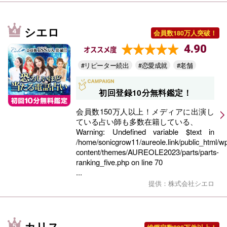
シエロ
会員数180万人突破！
4.90
オススメ度
#リピーター続出
#恋愛成就
#老舗
初回登録10分無料鑑定！
会員数150万人以上！メディアに出演し
ている占い師も多数在籍している、
Warning
: Undefined variable $text in
/home/sonicgrow11/aureole.link/public_html/w
content/themes/AUREOLE2023/parts/parts-
ranking_five.php
on line
70
...
提供：株式会社シエロ
カリス