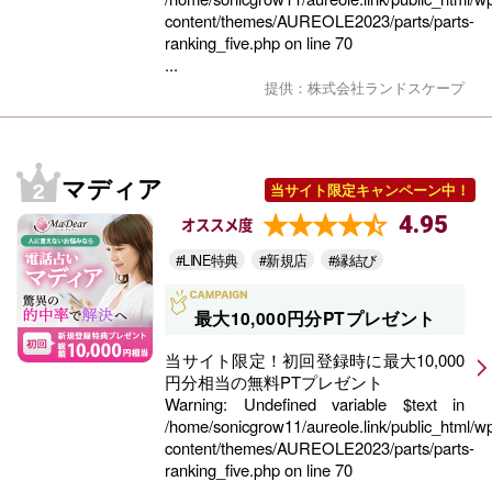
content/themes/AUREOLE2023/parts/parts-
ranking_five.php
on line
70
...
提供：株式会社ランドスケープ
マディア
当サイト限定キャンペーン中！
4.95
オススメ度
#LINE特典
#新規店
#縁結び
最大10,000円分PTプレゼント
当サイト限定！初回登録時に最大10,000
円分相当の無料PTプレゼント
Warning
: Undefined variable $text in
/home/sonicgrow11/aureole.link/public_html/w
content/themes/AUREOLE2023/parts/parts-
ranking_five.php
on line
70
...