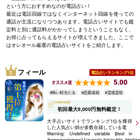
という方におすすめなのが電話占い！
最近は電話回線ではなくインターネット回線を使っての
通話が主流になりつつあります。電話占いサイトでも鑑
定料と別に通話料がかかってしまうということもなく、
お得に占ってもらえるサイトが増えてきました。ここで
はオレオール厳選の電話占いサイトをご紹介します。
フィール
電話占いランキング1位
5.00
オススメ度
#怖い程当たる
#恋愛成就
#霊感霊視
初回最大9,000円無料鑑定！
大手占いサイトでランキング1位を獲得
した人気占い師が多数在籍している電
Warning
: Undefined variable $text in
/home/sonicgrow11/aureole.link/public_html/w