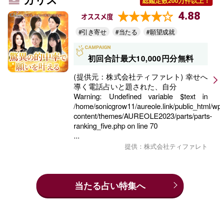
総鑑定数200万件以上！
4.88
オススメ度
#引き寄せ
#当たる
#願望成就
初回合計最大10,000円分無料
(提供元：株式会社ティファレト) 幸せへ
導く電話占いと題された、自分
Warning
: Undefined variable $text in
/home/sonicgrow11/aureole.link/public_html/w
content/themes/AUREOLE2023/parts/parts-
ranking_five.php
on line
70
...
提供：株式会社ティファレト
当たる占い特集へ