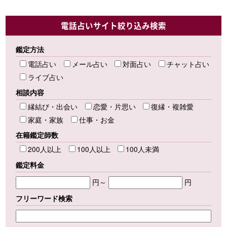
電話占いサイト絞り込み検索
鑑定方法
電話占い
メール占い
対面占い
チャット占い
ライブ占い
相談内容
縁結び・出会い
恋愛・片思い
復縁・複雑愛
家庭・家族
仕事・お金
在籍鑑定師数
200人以上
100人以上
100人未満
鑑定料金
円～
円
フリーワード検索