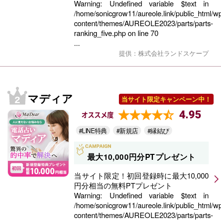
Warning
: Undefined variable $text in
/home/sonicgrow11/aureole.link/public_html/w
content/themes/AUREOLE2023/parts/parts-
ranking_five.php
on line
70
...
提供：株式会社ランドスケープ
マディア
当サイト限定キャンペーン中！
4.95
オススメ度
#LINE特典
#新規店
#縁結び
最大10,000円分PTプレゼント
当サイト限定！初回登録時に最大10,000
円分相当の無料PTプレゼント
Warning
: Undefined variable $text in
/home/sonicgrow11/aureole.link/public_html/w
content/themes/AUREOLE2023/parts/parts-