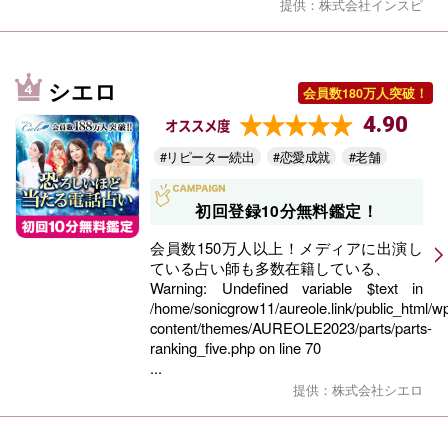
提供：株式会社インスピ
シエロ
会員数180万人突破！
4.90
オススメ度
#リピーター続出
#恋愛成就
#老舗
初回登録10分無料鑑定！
会員数150万人以上！メディアに出演し
ている占い師も多数在籍している、
Warning
: Undefined variable $text in
/home/sonicgrow11/aureole.link/public_html/w
content/themes/AUREOLE2023/parts/parts-
ranking_five.php
on line
70
...
提供：株式会社シエロ