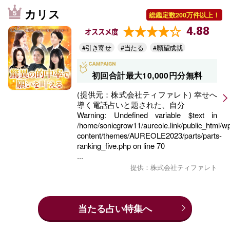
カリス
総鑑定数200万件以上！
4.88
オススメ度
#引き寄せ
#当たる
#願望成就
初回合計最大10,000円分無料
(提供元：株式会社ティファレト) 幸せへ
導く電話占いと題された、自分
Warning
: Undefined variable $text in
/home/sonicgrow11/aureole.link/public_html/w
content/themes/AUREOLE2023/parts/parts-
ranking_five.php
on line
70
...
提供：株式会社ティファレト
当たる占い特集へ