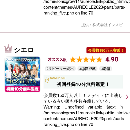
/home/sonicgrow11/aureole.link/public_html/w
content/themes/AUREOLE2023/parts/parts-
ranking_five.php
on line
70
...
提供：株式会社インスピ
シエロ
会員数180万人突破！
4.90
オススメ度
#リピーター続出
#恋愛成就
#老舗
初回登録10分無料鑑定！
会員数150万人以上！メディアに出演し
ている占い師も多数在籍している、
Warning
: Undefined variable $text in
/home/sonicgrow11/aureole.link/public_html/w
content/themes/AUREOLE2023/parts/parts-
ranking_five.php
on line
70
...