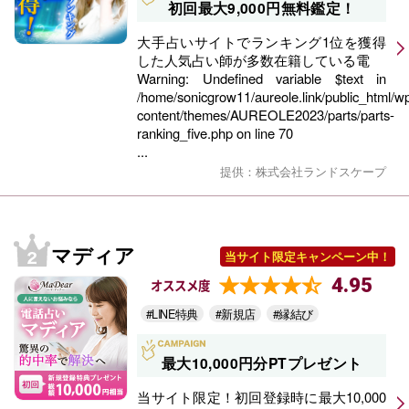
初回最大9,000円無料鑑定！
大手占いサイトでランキング1位を獲得
した人気占い師が多数在籍している電
Warning
: Undefined variable $text in
/home/sonicgrow11/aureole.link/public_html/w
content/themes/AUREOLE2023/parts/parts-
ranking_five.php
on line
70
...
提供：株式会社ランドスケープ
マディア
当サイト限定キャンペーン中！
4.95
オススメ度
#LINE特典
#新規店
#縁結び
最大10,000円分PTプレゼント
当サイト限定！初回登録時に最大10,000