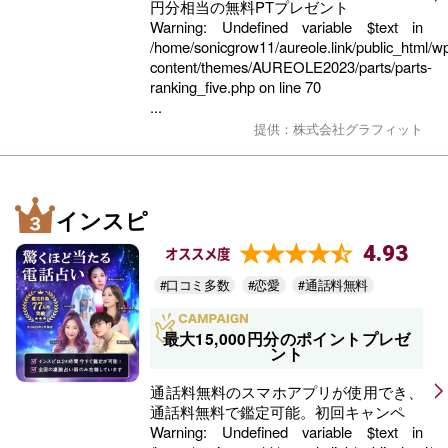
円分相当の無料PTプレゼント
Warning
: Undefined variable $text in
/home/sonicgrow11/aureole.link/public_html/w
content/themes/AUREOLE2023/parts/parts-
ranking_five.php
on line
70
...
提供：株式会社グラフィット
インスピ
4.93
オススメ度
#口コミ多数
#恋愛
#通話料無料
最大15,000円分のポイントプレゼ
ント
通話料無料のスマホアプリが使用でき、
通話料無料で鑑定可能。初回キャンペ
Warning
: Undefined variable $text in