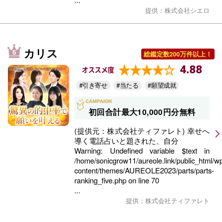
提供：株式会社シエロ
カリス
総鑑定数200万件以上！
4.88
オススメ度
#引き寄せ
#当たる
#願望成就
初回合計最大10,000円分無料
(提供元：株式会社ティファレト) 幸せへ
導く電話占いと題された、自分
Warning
: Undefined variable $text in
/home/sonicgrow11/aureole.link/public_html/w
content/themes/AUREOLE2023/parts/parts-
ranking_five.php
on line
70
...
提供：株式会社ティファレト