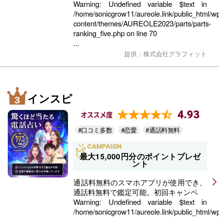
Warning
: Undefined variable $text in
/home/sonicgrow11/aureole.link/public_html/w
content/themes/AUREOLE2023/parts/parts-
ranking_five.php
on line
70
...
提供：株式会社グラフィット
インスピ
4.93
オススメ度
#口コミ多数
#恋愛
#通話料無料
最大15,000円分のポイントプレゼ
ント
通話料無料のスマホアプリが使用でき、
通話料無料で鑑定可能。初回キャンペ
Warning
: Undefined variable $text in
/home/sonicgrow11/aureole.link/public_html/w