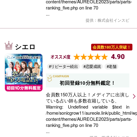
content/themes/AUREOLE2023/parts/parts-
ranking_five.php
on line
70
...
提供：株式会社インスピ
シエロ
会員数180万人突破！
4.90
オススメ度
#リピーター続出
#恋愛成就
#老舗
初回登録10分無料鑑定！
会員数150万人以上！メディアに出演し
ている占い師も多数在籍している、
Warning
: Undefined variable $text in
/home/sonicgrow11/aureole.link/public_html/w
content/themes/AUREOLE2023/parts/parts-
ranking_five.php
on line
70
...