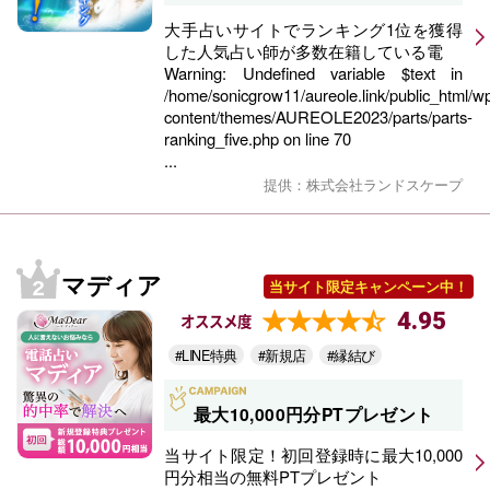
大手占いサイトでランキング1位を獲得
した人気占い師が多数在籍している電
Warning
: Undefined variable $text in
/home/sonicgrow11/aureole.link/public_html/w
content/themes/AUREOLE2023/parts/parts-
ranking_five.php
on line
70
...
提供：株式会社ランドスケープ
マディア
当サイト限定キャンペーン中！
4.95
オススメ度
#LINE特典
#新規店
#縁結び
最大10,000円分PTプレゼント
当サイト限定！初回登録時に最大10,000
円分相当の無料PTプレゼント