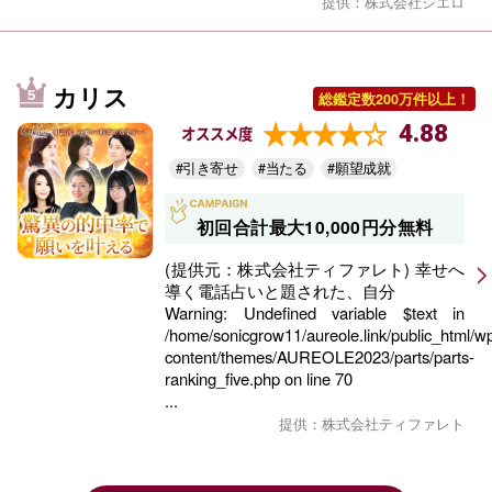
提供：株式会社シエロ
カリス
総鑑定数200万件以上！
4.88
オススメ度
#引き寄せ
#当たる
#願望成就
初回合計最大10,000円分無料
(提供元：株式会社ティファレト) 幸せへ
導く電話占いと題された、自分
Warning
: Undefined variable $text in
/home/sonicgrow11/aureole.link/public_html/w
content/themes/AUREOLE2023/parts/parts-
ranking_five.php
on line
70
...
提供：株式会社ティファレト