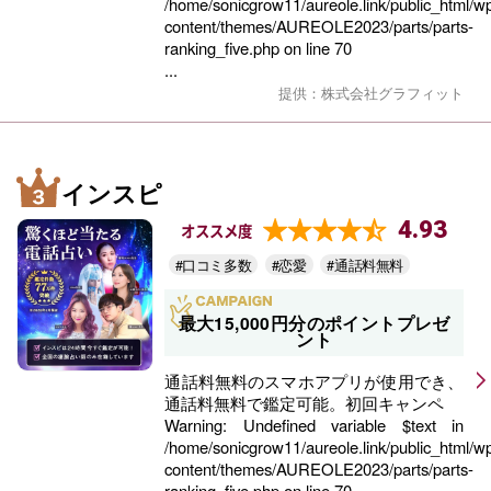
/home/sonicgrow11/aureole.link/public_html/w
content/themes/AUREOLE2023/parts/parts-
ranking_five.php
on line
70
...
提供：株式会社グラフィット
インスピ
4.93
オススメ度
#口コミ多数
#恋愛
#通話料無料
最大15,000円分のポイントプレゼ
ント
通話料無料のスマホアプリが使用でき、
通話料無料で鑑定可能。初回キャンペ
Warning
: Undefined variable $text in
/home/sonicgrow11/aureole.link/public_html/w
content/themes/AUREOLE2023/parts/parts-
ranking_five.php
on line
70