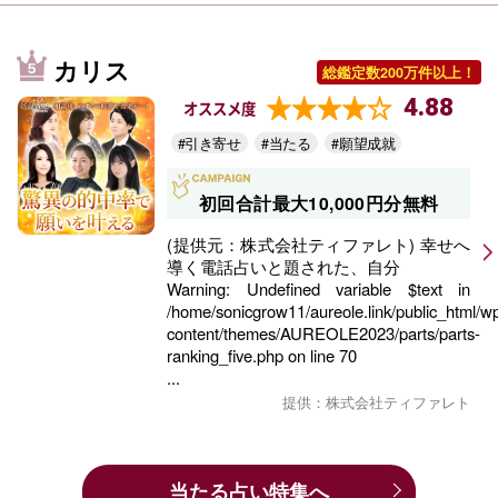
カリス
総鑑定数200万件以上！
4.88
オススメ度
#引き寄せ
#当たる
#願望成就
初回合計最大10,000円分無料
(提供元：株式会社ティファレト) 幸せへ
導く電話占いと題された、自分
Warning
: Undefined variable $text in
/home/sonicgrow11/aureole.link/public_html/w
content/themes/AUREOLE2023/parts/parts-
ranking_five.php
on line
70
...
提供：株式会社ティファレト
当たる占い特集へ