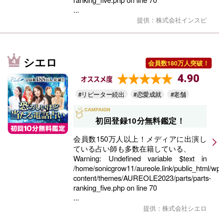
...
提供：株式会社インスピ
シエロ
会員数180万人突破！
4.90
オススメ度
#リピーター続出
#恋愛成就
#老舗
初回登録10分無料鑑定！
会員数150万人以上！メディアに出演し
ている占い師も多数在籍している、
Warning
: Undefined variable $text in
/home/sonicgrow11/aureole.link/public_html/w
content/themes/AUREOLE2023/parts/parts-
ranking_five.php
on line
70
...
提供：株式会社シエロ