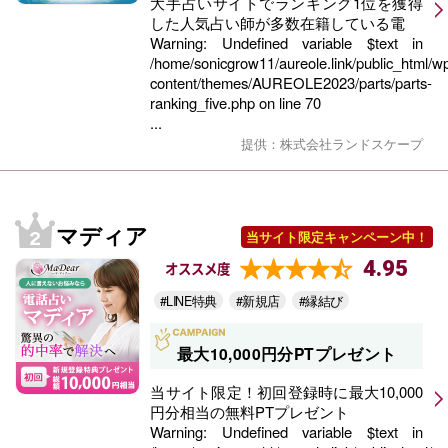
大手占いサイトでランキング1位を獲得
した人気占い師が多数在籍している電
Warning
: Undefined variable $text in
/home/sonicgrow11/aureole.link/public_html/w
content/themes/AUREOLE2023/parts/parts-
ranking_five.php
on line
70
...
提供：株式会社ランドスケープ
マディア
当サイト限定キャンペーン中！
4.95
オススメ度
#LINE特典
#新規店
#縁結び
最大10,000円分PTプレゼント
当サイト限定！初回登録時に最大10,000
円分相当の無料PTプレゼント
Warning
: Undefined variable $text in