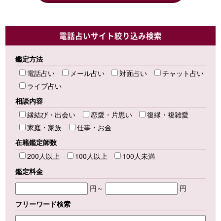
電話占いサイト絞り込み検索
鑑定方法
電話占い
メール占い
対面占い
チャット占い
ライブ占い
相談内容
縁結び・出会い
恋愛・片思い
復縁・複雑愛
家庭・家族
仕事・お金
在籍鑑定師数
200人以上
100人以上
100人未満
鑑定料金
円～
円
フリーワード検索