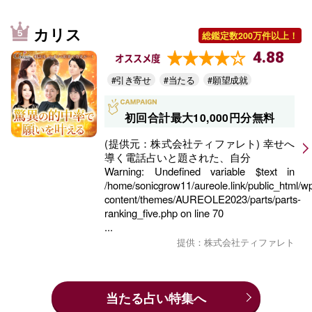
カリス
総鑑定数200万件以上！
4.88
オススメ度
#引き寄せ
#当たる
#願望成就
初回合計最大10,000円分無料
(提供元：株式会社ティファレト) 幸せへ
導く電話占いと題された、自分
Warning
: Undefined variable $text in
/home/sonicgrow11/aureole.link/public_html/w
content/themes/AUREOLE2023/parts/parts-
ranking_five.php
on line
70
...
提供：株式会社ティファレト
当たる占い特集へ