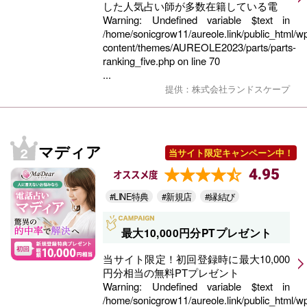
した人気占い師が多数在籍している電
Warning
: Undefined variable $text in
/home/sonicgrow11/aureole.link/public_html/w
content/themes/AUREOLE2023/parts/parts-
ranking_five.php
on line
70
...
提供：株式会社ランドスケープ
マディア
当サイト限定キャンペーン中！
4.95
オススメ度
#LINE特典
#新規店
#縁結び
最大10,000円分PTプレゼント
当サイト限定！初回登録時に最大10,000
円分相当の無料PTプレゼント
Warning
: Undefined variable $text in
/home/sonicgrow11/aureole.link/public_html/w