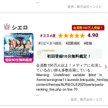
...
提供：株式会社インスピ
シエロ
会員数180万人突破！
4.90
オススメ度
#リピーター続出
#恋愛成就
#老舗
初回登録10分無料鑑定！
会員数150万人以上！メディアに出演し
ている占い師も多数在籍している、
Warning
: Undefined variable $text in
/home/sonicgrow11/aureole.link/public_html/w
content/themes/AUREOLE2023/parts/parts-
ranking_five.php
on line
70
...
提供：株式会社シエロ