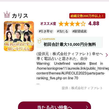
カリス
総鑑定数200万件以上！
4.88
オススメ度
#引き寄せ
#当たる
#願望成就
初回合計最大10,000円分無料
(提供元：株式会社ティファレト) 幸せへ
導く電話占いと題された、自分
Warning
: Undefined variable $text in
/home/sonicgrow11/aureole.link/public_html/w
content/themes/AUREOLE2023/parts/parts-
ranking_five.php
on line
70
...
提供：株式会社ティファレト
当たる占い特集へ