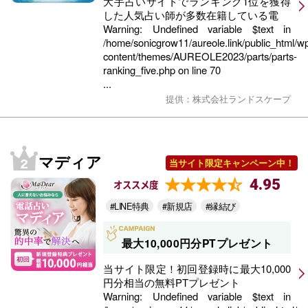
大手占いサイトでランキング1位を獲得
した人気占い師が多数在籍している電
Warning
: Undefined variable $text in
/home/sonicgrow11/aureole.link/public_html/w
content/themes/AUREOLE2023/parts/parts-
ranking_five.php
on line
70
...
提供：株式会社ランドスケープ
マディア
当サイト限定キャンペーン中！
4.95
オススメ度
#LINE特典
#新規店
#縁結び
最大10,000円分PTプレゼント
当サイト限定！初回登録時に最大10,000
円分相当の無料PTプレゼント
Warning
: Undefined variable $text in