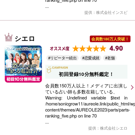
...
提供：株式会社インスピ
シエロ
会員数180万人突破！
4.90
オススメ度
#リピーター続出
#恋愛成就
#老舗
初回登録10分無料鑑定！
会員数150万人以上！メディアに出演し
ている占い師も多数在籍している、
Warning
: Undefined variable $text in
/home/sonicgrow11/aureole.link/public_html/w
content/themes/AUREOLE2023/parts/parts-
ranking_five.php
on line
70
...
提供：株式会社シエロ