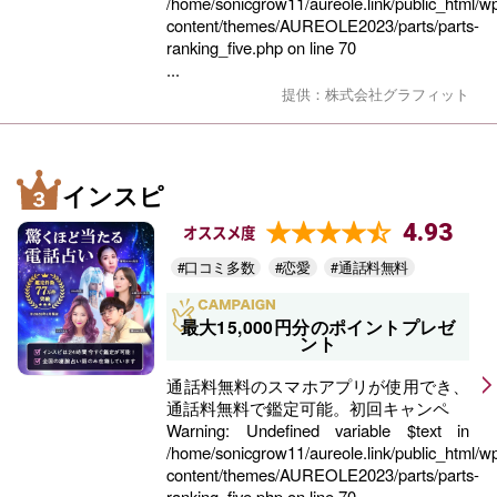
/home/sonicgrow11/aureole.link/public_html/w
content/themes/AUREOLE2023/parts/parts-
ranking_five.php
on line
70
...
提供：株式会社グラフィット
インスピ
4.93
オススメ度
#口コミ多数
#恋愛
#通話料無料
最大15,000円分のポイントプレゼ
ント
通話料無料のスマホアプリが使用でき、
通話料無料で鑑定可能。初回キャンペ
Warning
: Undefined variable $text in
/home/sonicgrow11/aureole.link/public_html/w
content/themes/AUREOLE2023/parts/parts-
ranking_five.php
on line
70