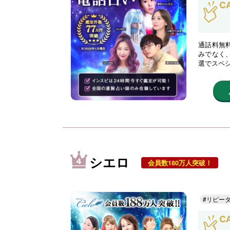
通話料無
みでなく
選でスペ
シエロ
会員数180万人突破！
#リピー