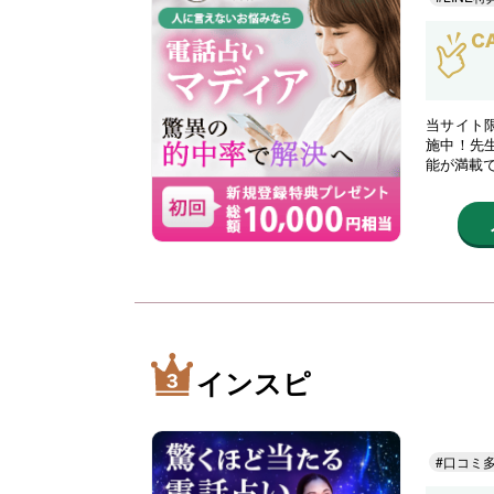
当サイト限
施中！先
能が満載
インスピ
#口コミ