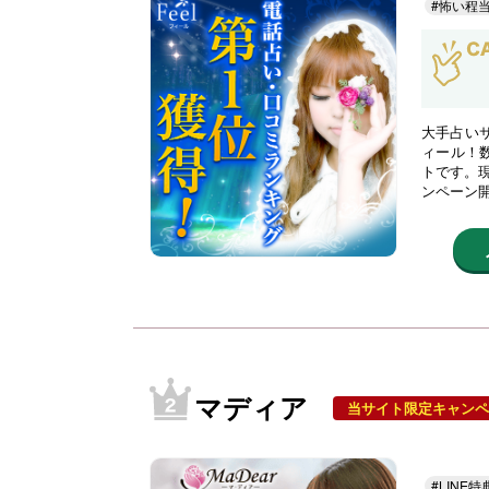
#怖い程
大手占い
ィール！
トです。現
ンペーン
マディア
当サイト限定キャンペ
#LINE特