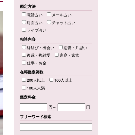
鑑定方法
電話占い
メール占い
対面占い
チャット占い
ライブ占い
相談内容
縁結び・出会い
恋愛・片思い
復縁・複雑愛
家庭・家族
仕事・お金
在籍鑑定師数
200人以上
100人以上
100人未満
鑑定料金
円～
円
フリーワード検索