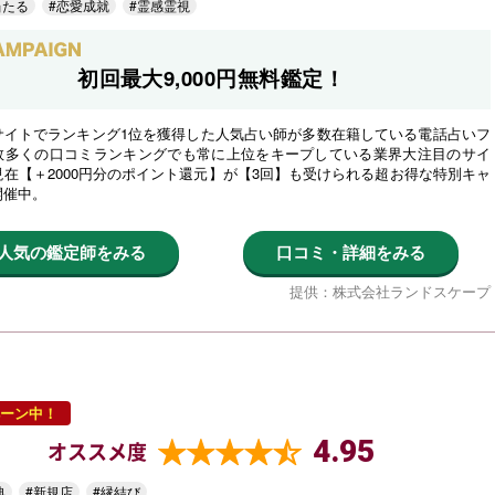
当たる
#恋愛成就
#霊感霊視
初回最大9,000円無料鑑定！
サイトでランキング1位を獲得した人気占い師が多数在籍している電話占いフ
数多くの口コミランキングでも常に上位をキープしている業界大注目のサイ
在【＋2000円分のポイント還元】が【3回】も受けられる超お得な特別キャ
開催中。
人気の鑑定師をみる
口コミ・詳細をみる
提供：株式会社ランドスケープ
ーン中！
4.95
オススメ度
典
#新規店
#縁結び