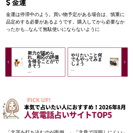
金運
金運は停滞中のよう。買い物予定がある場合は、慎重に
品定めする必要があるようです。購入してから必要なか
ったかも...なんて無駄使いにならないように
努力が認めら
やりたいこと何
れ、相応の評価
でもやってみま
を得ることがで
しょう
きそう
...
...
PICK UP!
本気で占いたい人におすすめ！2026年8月
人気電話占いサイトTOP5
「文字を打ち込むのが面倒…」「文章で説明しにくい」