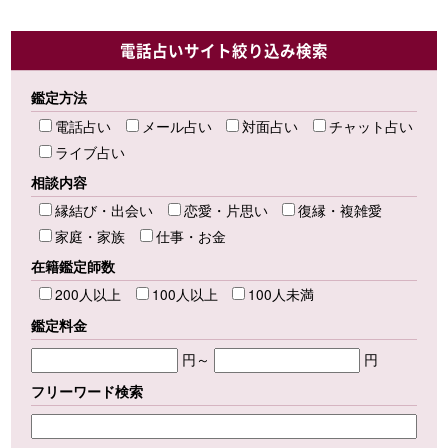
電話占いサイト絞り込み検索
鑑定方法
電話占い
メール占い
対面占い
チャット占い
ライブ占い
相談内容
縁結び・出会い
恋愛・片思い
復縁・複雑愛
家庭・家族
仕事・お金
在籍鑑定師数
200人以上
100人以上
100人未満
鑑定料金
円～
円
フリーワード検索