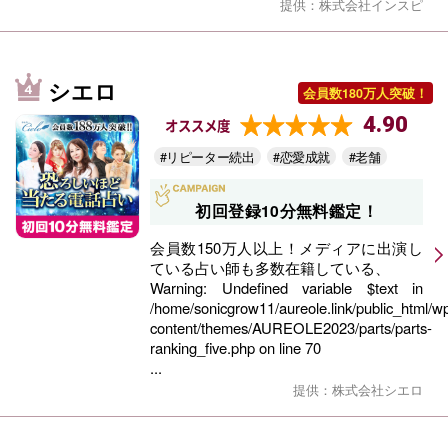
提供：株式会社インスピ
シエロ
会員数180万人突破！
4.90
オススメ度
#リピーター続出
#恋愛成就
#老舗
初回登録10分無料鑑定！
会員数150万人以上！メディアに出演し
ている占い師も多数在籍している、
Warning
: Undefined variable $text in
/home/sonicgrow11/aureole.link/public_html/w
content/themes/AUREOLE2023/parts/parts-
ranking_five.php
on line
70
...
提供：株式会社シエロ