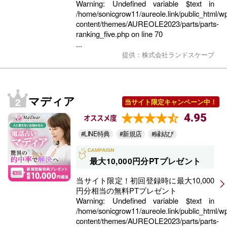
Warning
: Undefined variable $text in
/home/sonicgrow11/aureole.link/public_html/w
content/themes/AUREOLE2023/parts/parts-
ranking_five.php
on line
70
...
提供：株式会社ランドスケープ
マディア
当サイト限定キャンペーン中！
4.95
オススメ度
#LINE特典
#新規店
#縁結び
最大10,000円分PTプレゼント
当サイト限定！初回登録時に最大10,000
円分相当の無料PTプレゼント
Warning
: Undefined variable $text in
/home/sonicgrow11/aureole.link/public_html/w
content/themes/AUREOLE2023/parts/parts-