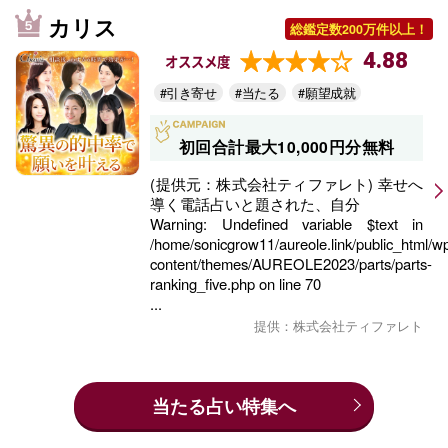
カリス
総鑑定数200万件以上！
4.88
オススメ度
#引き寄せ
#当たる
#願望成就
初回合計最大10,000円分無料
(提供元：株式会社ティファレト) 幸せへ
導く電話占いと題された、自分
Warning
: Undefined variable $text in
/home/sonicgrow11/aureole.link/public_html/w
content/themes/AUREOLE2023/parts/parts-
ranking_five.php
on line
70
...
提供：株式会社ティファレト
当たる占い特集へ