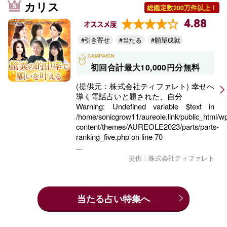
カリス
総鑑定数200万件以上！
4.88
オススメ度
#引き寄せ
#当たる
#願望成就
初回合計最大10,000円分無料
(提供元：株式会社ティファレト) 幸せへ
導く電話占いと題された、自分
Warning
: Undefined variable $text in
/home/sonicgrow11/aureole.link/public_html/w
content/themes/AUREOLE2023/parts/parts-
ranking_five.php
on line
70
...
提供：株式会社ティファレト
当たる占い特集へ