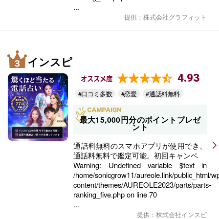
...
提供：株式会社グラフィット
インスピ
4.93
オススメ度
#口コミ多数
#恋愛
#通話料無料
最大15,000円分のポイントプレゼ
ント
通話料無料のスマホアプリが使用でき、
通話料無料で鑑定可能。初回キャンペ
Warning
: Undefined variable $text in
/home/sonicgrow11/aureole.link/public_html/w
content/themes/AUREOLE2023/parts/parts-
ranking_five.php
on line
70
...
提供：株式会社インスピ