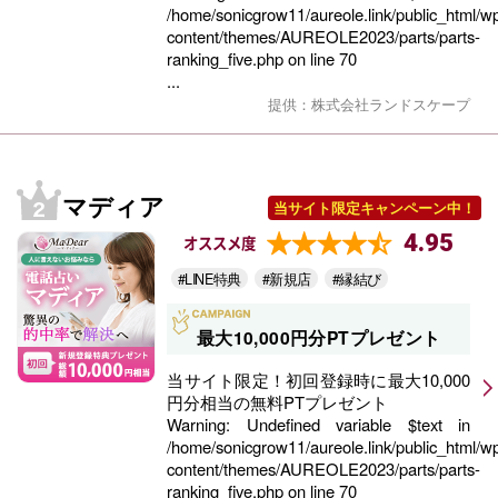
/home/sonicgrow11/aureole.link/public_html/w
content/themes/AUREOLE2023/parts/parts-
ranking_five.php
on line
70
...
提供：株式会社ランドスケープ
マディア
当サイト限定キャンペーン中！
4.95
オススメ度
#LINE特典
#新規店
#縁結び
最大10,000円分PTプレゼント
当サイト限定！初回登録時に最大10,000
円分相当の無料PTプレゼント
Warning
: Undefined variable $text in
/home/sonicgrow11/aureole.link/public_html/w
content/themes/AUREOLE2023/parts/parts-
ranking_five.php
on line
70