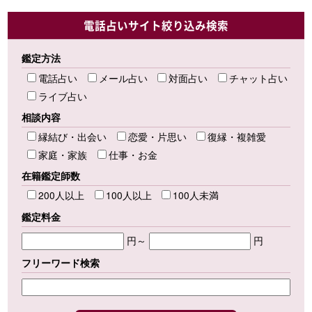
電話占いサイト絞り込み検索
鑑定方法
電話占い
メール占い
対面占い
チャット占い
ライブ占い
相談内容
縁結び・出会い
恋愛・片思い
復縁・複雑愛
家庭・家族
仕事・お金
在籍鑑定師数
200人以上
100人以上
100人未満
鑑定料金
円～
円
フリーワード検索