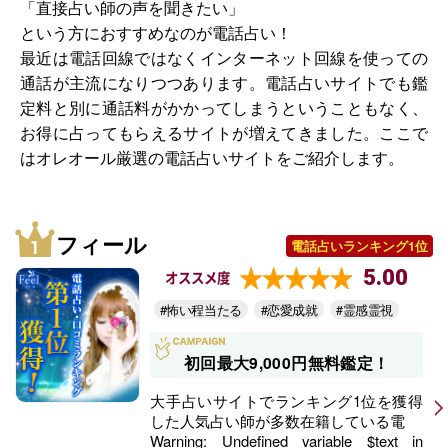
「直接占い師の声を聞きたい」
という方におすすめなのが電話占い！
最近は電話回線ではなくインターネット回線を使っての
通話が主流になりつつあります。電話占いサイトでも鑑
定料と別に通話料がかかってしまうということもなく、
お得に占ってもらえるサイトが増えてきました。ここで
はオレオール厳選の電話占いサイトをご紹介します。
フィール
電話占いランキング1位
5.00
オススメ度
#怖い程当たる
#恋愛成就
#霊感霊視
初回最大9,000円無料鑑定！
大手占いサイトでランキング1位を獲得
した人気占い師が多数在籍している電
Warning
: Undefined variable $text in