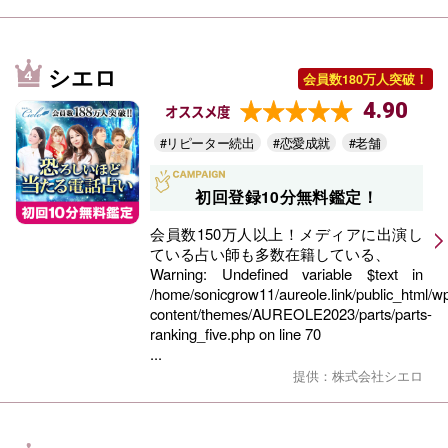
シエロ
会員数180万人突破！
4.90
オススメ度
#リピーター続出
#恋愛成就
#老舗
初回登録10分無料鑑定！
会員数150万人以上！メディアに出演し
ている占い師も多数在籍している、
Warning
: Undefined variable $text in
/home/sonicgrow11/aureole.link/public_html/w
content/themes/AUREOLE2023/parts/parts-
ranking_five.php
on line
70
...
提供：株式会社シエロ