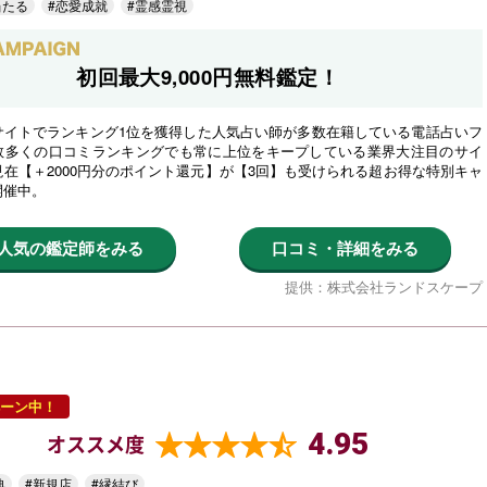
当たる
#恋愛成就
#霊感霊視
初回最大9,000円無料鑑定！
サイトでランキング1位を獲得した人気占い師が多数在籍している電話占いフ
数多くの口コミランキングでも常に上位をキープしている業界大注目のサイ
在【＋2000円分のポイント還元】が【3回】も受けられる超お得な特別キャ
開催中。
人気の鑑定師をみる
口コミ・詳細をみる
提供：株式会社ランドスケープ
ーン中！
4.95
オススメ度
典
#新規店
#縁結び