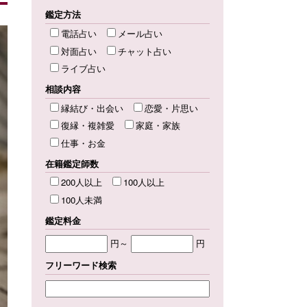
鑑定方法
電話占い
メール占い
対面占い
チャット占い
ライブ占い
相談内容
縁結び・出会い
恋愛・片思い
復縁・複雑愛
家庭・家族
仕事・お金
在籍鑑定師数
200人以上
100人以上
100人未満
鑑定料金
円～
円
フリーワード検索