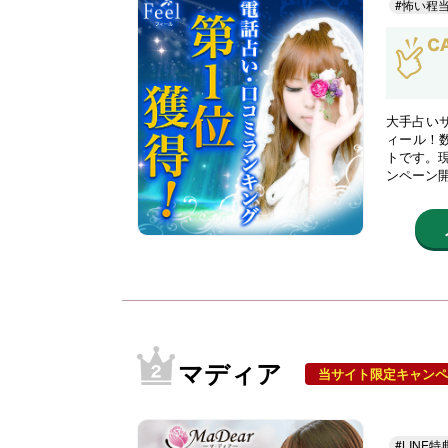
#怖い程
大手占い
ィール！
トです。現
ンペーン
マディア
当サイト限定キャンペ
#LINE特