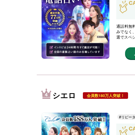
通話料無
みでなく
選でスペ
シエロ
会員数180万人突破！
#リピー