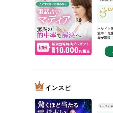
当サイト限
施中！先
能が満載
インスピ
#口コミ