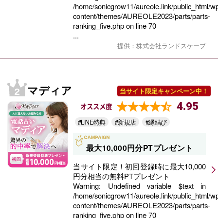
/home/sonicgrow11/aureole.link/public_html/w
content/themes/AUREOLE2023/parts/parts-
ranking_five.php
on line
70
...
提供：株式会社ランドスケープ
マディア
当サイト限定キャンペーン中！
4.95
オススメ度
#LINE特典
#新規店
#縁結び
最大10,000円分PTプレゼント
当サイト限定！初回登録時に最大10,000
円分相当の無料PTプレゼント
Warning
: Undefined variable $text in
/home/sonicgrow11/aureole.link/public_html/w
content/themes/AUREOLE2023/parts/parts-
ranking_five.php
on line
70