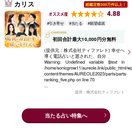
カリス
総鑑定数200万件以上！
4.88
オススメ度
#引き寄せ
#当たる
#願望成就
初回合計最大10,000円分無料
(提供元：株式会社ティファレト) 幸せへ
導く電話占いと題された、自分
Warning
: Undefined variable $text in
/home/sonicgrow11/aureole.link/public_html/w
content/themes/AUREOLE2023/parts/parts-
ranking_five.php
on line
70
...
提供：株式会社ティファレト
当たる占い特集へ