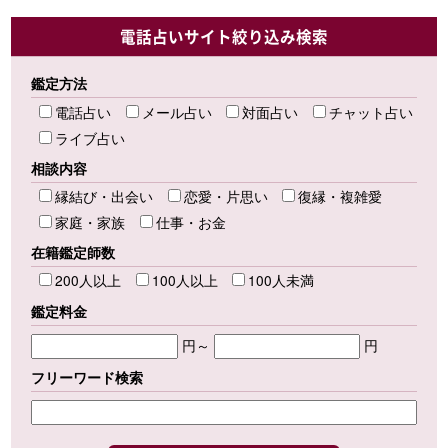
電話占いサイト絞り込み検索
鑑定方法
電話占い
メール占い
対面占い
チャット占い
ライブ占い
相談内容
縁結び・出会い
恋愛・片思い
復縁・複雑愛
家庭・家族
仕事・お金
在籍鑑定師数
200人以上
100人以上
100人未満
鑑定料金
円～
円
フリーワード検索