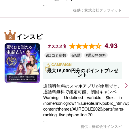
...
提供：株式会社グラフィット
インスピ
4.93
オススメ度
#口コミ多数
#恋愛
#通話料無料
最大15,000円分のポイントプレゼ
ント
通話料無料のスマホアプリが使用でき、
通話料無料で鑑定可能。初回キャンペ
Warning
: Undefined variable $text in
/home/sonicgrow11/aureole.link/public_html/w
content/themes/AUREOLE2023/parts/parts-
ranking_five.php
on line
70
...
提供：株式会社インスピ