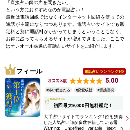
「直接占い師の声を聞きたい」
という方におすすめなのが電話占い！
最近は電話回線ではなくインターネット回線を使っての
通話が主流になりつつあります。電話占いサイトでも鑑
定料と別に通話料がかかってしまうということもなく、
お得に占ってもらえるサイトが増えてきました。ここで
はオレオール厳選の電話占いサイトをご紹介します。
フィール
電話占いランキング1位
5.00
オススメ度
#怖い程当たる
#恋愛成就
#霊感霊視
初回最大9,000円無料鑑定！
大手占いサイトでランキング1位を獲得
した人気占い師が多数在籍している電
Warning
: Undefined variable $text in