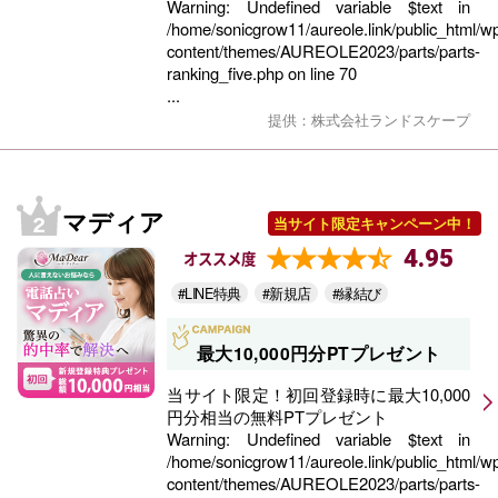
Warning
: Undefined variable $text in
/home/sonicgrow11/aureole.link/public_html/w
content/themes/AUREOLE2023/parts/parts-
ranking_five.php
on line
70
...
提供：株式会社ランドスケープ
マディア
当サイト限定キャンペーン中！
4.95
オススメ度
#LINE特典
#新規店
#縁結び
最大10,000円分PTプレゼント
当サイト限定！初回登録時に最大10,000
円分相当の無料PTプレゼント
Warning
: Undefined variable $text in
/home/sonicgrow11/aureole.link/public_html/w
content/themes/AUREOLE2023/parts/parts-