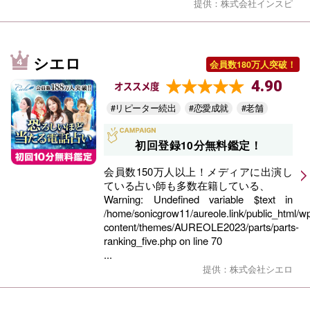
提供：株式会社インスピ
シエロ
会員数180万人突破！
4.90
オススメ度
#リピーター続出
#恋愛成就
#老舗
初回登録10分無料鑑定！
会員数150万人以上！メディアに出演し
ている占い師も多数在籍している、
Warning
: Undefined variable $text in
/home/sonicgrow11/aureole.link/public_html/w
content/themes/AUREOLE2023/parts/parts-
ranking_five.php
on line
70
...
提供：株式会社シエロ