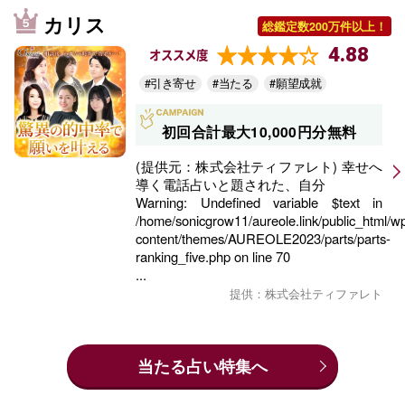
カリス
総鑑定数200万件以上！
4.88
オススメ度
#引き寄せ
#当たる
#願望成就
初回合計最大10,000円分無料
(提供元：株式会社ティファレト) 幸せへ
導く電話占いと題された、自分
Warning
: Undefined variable $text in
/home/sonicgrow11/aureole.link/public_html/w
content/themes/AUREOLE2023/parts/parts-
ranking_five.php
on line
70
...
提供：株式会社ティファレト
当たる占い特集へ