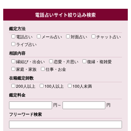
電話占いサイト絞り込み検索
鑑定方法
電話占い
メール占い
対面占い
チャット占い
ライブ占い
相談内容
縁結び・出会い
恋愛・片思い
復縁・複雑愛
家庭・家族
仕事・お金
在籍鑑定師数
200人以上
100人以上
100人未満
鑑定料金
円～
円
フリーワード検索