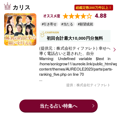
カリス
総鑑定数200万件以上！
4.88
オススメ度
#引き寄せ
#当たる
#願望成就
初回合計最大10,000円分無料
(提供元：株式会社ティファレト) 幸せへ
導く電話占いと題された、自分
Warning
: Undefined variable $text in
/home/sonicgrow11/aureole.link/public_html/w
content/themes/AUREOLE2023/parts/parts-
ranking_five.php
on line
70
...
提供：株式会社ティファレト
当たる占い特集へ