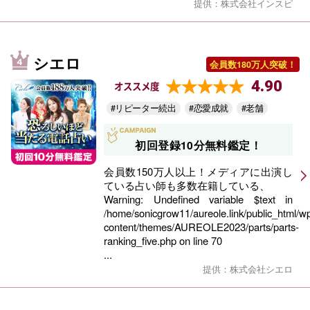
提供：株式会社インスピ
シエロ
会員数180万人突破！
4.90
オススメ度
#リピーター続出
#恋愛成就
#老舗
初回登録10分無料鑑定！
会員数150万人以上！メディアに出演し
ている占い師も多数在籍している、
Warning
: Undefined variable $text in
/home/sonicgrow11/aureole.link/public_html/w
content/themes/AUREOLE2023/parts/parts-
ranking_five.php
on line
70
...
提供：株式会社シエロ