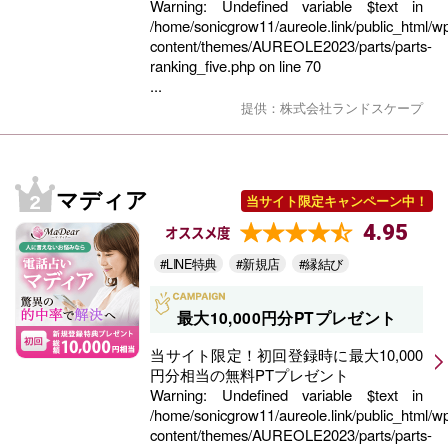
Warning
: Undefined variable $text in
/home/sonicgrow11/aureole.link/public_html/w
content/themes/AUREOLE2023/parts/parts-
ranking_five.php
on line
70
...
提供：株式会社ランドスケープ
マディア
当サイト限定キャンペーン中！
4.95
オススメ度
#LINE特典
#新規店
#縁結び
最大10,000円分PTプレゼント
当サイト限定！初回登録時に最大10,000
円分相当の無料PTプレゼント
Warning
: Undefined variable $text in
/home/sonicgrow11/aureole.link/public_html/w
content/themes/AUREOLE2023/parts/parts-