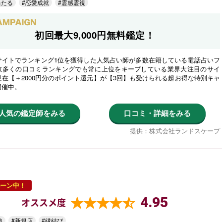
当たる
#恋愛成就
#霊感霊視
初回最大9,000円無料鑑定！
サイトでランキング1位を獲得した人気占い師が多数在籍している電話占いフ
数多くの口コミランキングでも常に上位をキープしている業界大注目のサイ
在【＋2000円分のポイント還元】が【3回】も受けられる超お得な特別キャ
開催中。
人気の鑑定師をみる
口コミ・詳細をみる
提供：株式会社ランドスケープ
ーン中！
4.95
オススメ度
典
#新規店
#縁結び