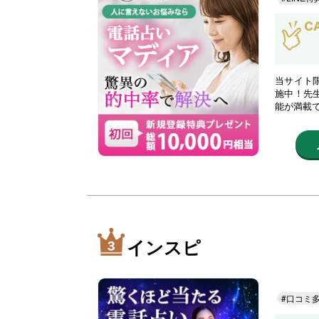
当サイト限
施中！先
能が満載
インスピ
#口コミ