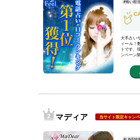
#怖い程
大手占い
ィール！
トです。現
ンペーン
マディア
当サイト限定キャンペ
#LINE特