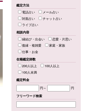
鑑定方法
電話占い
メール占い
対面占い
チャット占い
ライブ占い
相談内容
縁結び・出会い
恋愛・片思い
復縁・複雑愛
家庭・家族
仕事・お金
在籍鑑定師数
200人以上
100人以上
100人未満
鑑定料金
円～
円
フリーワード検索