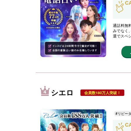
通話料無
みでなく
選でスペ
シエロ
会員数180万人突破！
#リピー