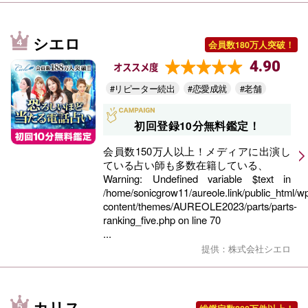
シエロ
会員数180万人突破！
4.90
オススメ度
#リピーター続出
#恋愛成就
#老舗
初回登録10分無料鑑定！
会員数150万人以上！メディアに出演し
ている占い師も多数在籍している、
Warning
: Undefined variable $text in
/home/sonicgrow11/aureole.link/public_html/w
content/themes/AUREOLE2023/parts/parts-
ranking_five.php
on line
70
...
提供：株式会社シエロ
カリス