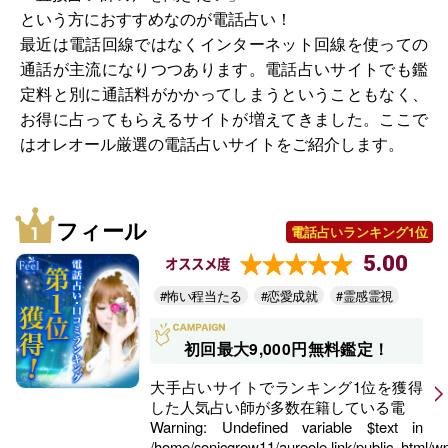
という方におすすめなのが電話占い！
最近は電話回線ではなくインターネット回線を使っての
通話が主流になりつつあります。電話占いサイトでも鑑
定料と別に通話料がかかってしまうということもなく、
お得に占ってもらえるサイトが増えてきました。ここで
はオレオール厳選の電話占いサイトをご紹介します。
フィール
電話占いランキング1位
5.00
オススメ度
#怖い程当たる
#恋愛成就
#霊感霊視
初回最大9,000円無料鑑定！
大手占いサイトでランキング1位を獲得
した人気占い師が多数在籍している電
Warning
: Undefined variable $text in
/home/sonicgrow11/aureole.link/public_html/w