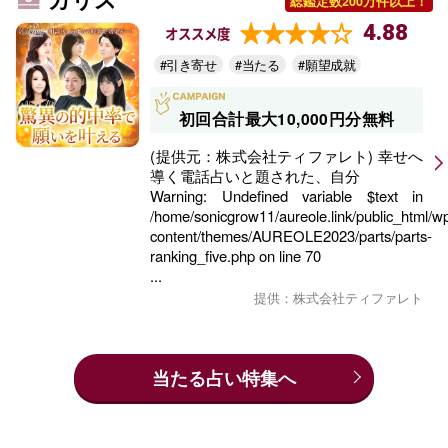
総鑑定数200万件以上！
4.88
オススメ度
#引き寄せ
#当たる
#願望成就
初回合計最大10,000円分無料
(提供元：株式会社ティファレト) 幸せへ
導く電話占いと題された、自分
Warning
: Undefined variable $text in
/home/sonicgrow11/aureole.link/public_html/w
content/themes/AUREOLE2023/parts/parts-
ranking_five.php
on line
70
...
提供：株式会社ティファレト
当たる占い特集へ