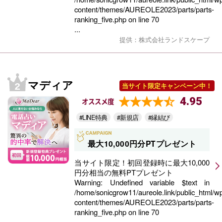
content/themes/AUREOLE2023/parts/parts-
ranking_five.php
on line
70
...
提供：株式会社ランドスケープ
マディア
当サイト限定キャンペーン中！
4.95
オススメ度
#LINE特典
#新規店
#縁結び
最大10,000円分PTプレゼント
当サイト限定！初回登録時に最大10,000
円分相当の無料PTプレゼント
Warning
: Undefined variable $text in
/home/sonicgrow11/aureole.link/public_html/w
content/themes/AUREOLE2023/parts/parts-
ranking_five.php
on line
70
...