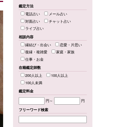
鑑定方法
電話占い
メール占い
対面占い
チャット占い
ライブ占い
相談内容
縁結び・出会い
恋愛・片思い
復縁・複雑愛
家庭・家族
仕事・お金
在籍鑑定師数
200人以上
100人以上
100人未満
鑑定料金
円～
円
フリーワード検索