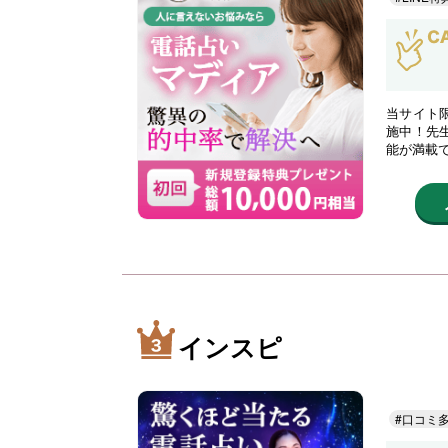
当サイト限
施中！先
能が満載
インスピ
#口コミ