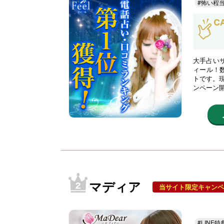
#怖い程
大手占い
ィール！
トです。現
ンペーン
マディア
当サイト限定キャンペ
#LINE特