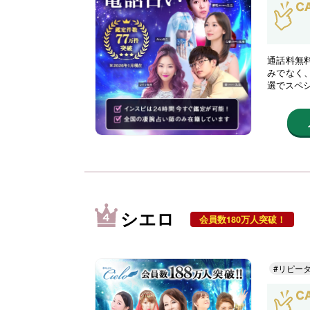
通話料無
みでなく
選でスペ
シエロ
会員数180万人突破！
#リピー