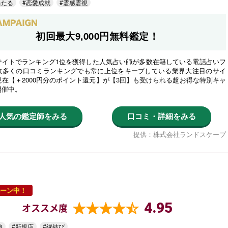
当たる
#恋愛成就
#霊感霊視
初回最大9,000円無料鑑定！
サイトでランキング1位を獲得した人気占い師が多数在籍している電話占いフ
数多くの口コミランキングでも常に上位をキープしている業界大注目のサイ
在【＋2000円分のポイント還元】が【3回】も受けられる超お得な特別キャ
開催中。
人気の鑑定師をみる
口コミ・詳細をみる
提供：株式会社ランドスケープ
ーン中！
4.95
オススメ度
典
#新規店
#縁結び