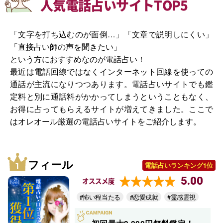
人気電話占いサイトTOP5
「文字を打ち込むのが面倒…」「文章で説明しにくい」
「直接占い師の声を聞きたい」
という方におすすめなのが電話占い！
最近は電話回線ではなくインターネット回線を使っての
通話が主流になりつつあります。電話占いサイトでも鑑
定料と別に通話料がかかってしまうということもなく、
お得に占ってもらえるサイトが増えてきました。ここで
はオレオール厳選の電話占いサイトをご紹介します。
フィール
電話占いランキング1位
5.00
オススメ度
#怖い程当たる
#恋愛成就
#霊感霊視