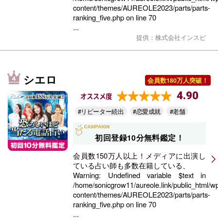
content/themes/AUREOLE2023/parts/parts-
ranking_five.php
on line
70
...
提供：株式会社インスピ
シエロ
会員数180万人突破！
4.90
オススメ度
#リピーター続出
#恋愛成就
#老舗
初回登録10分無料鑑定！
会員数150万人以上！メディアに出演し
ている占い師も多数在籍している、
Warning
: Undefined variable $text in
/home/sonicgrow11/aureole.link/public_html/w
content/themes/AUREOLE2023/parts/parts-
ranking_five.php
on line
70
...