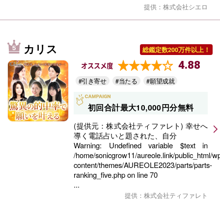
提供：株式会社シエロ
カリス
総鑑定数200万件以上！
4.88
オススメ度
#引き寄せ
#当たる
#願望成就
初回合計最大10,000円分無料
(提供元：株式会社ティファレト) 幸せへ
導く電話占いと題された、自分
Warning
: Undefined variable $text in
/home/sonicgrow11/aureole.link/public_html/w
content/themes/AUREOLE2023/parts/parts-
ranking_five.php
on line
70
...
提供：株式会社ティファレト