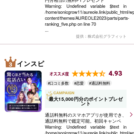
Warning
: Undefined variable $text in
/home/sonicgrow11/aureole.link/public_html/w
content/themes/AUREOLE2023/parts/parts-
ranking_five.php
on line
70
...
提供：株式会社グラフィット
インスピ
4.93
オススメ度
#口コミ多数
#恋愛
#通話料無料
最大15,000円分のポイントプレゼ
ント
通話料無料のスマホアプリが使用でき、
通話料無料で鑑定可能。初回キャンペ
Warning
: Undefined variable $text in
/home/sonicgrow11/aureole.link/public_html/w