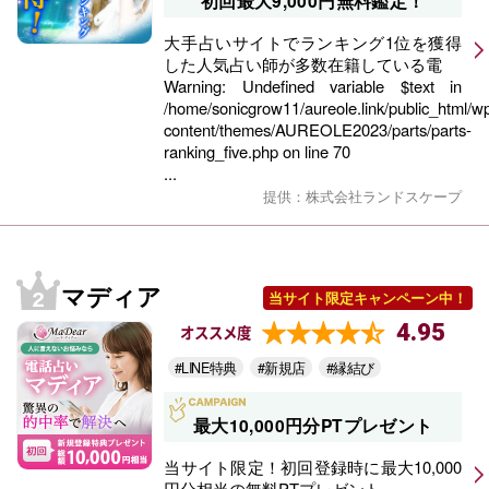
初回最大9,000円無料鑑定！
大手占いサイトでランキング1位を獲得
した人気占い師が多数在籍している電
Warning
: Undefined variable $text in
/home/sonicgrow11/aureole.link/public_html/w
content/themes/AUREOLE2023/parts/parts-
ranking_five.php
on line
70
...
提供：株式会社ランドスケープ
マディア
当サイト限定キャンペーン中！
4.95
オススメ度
#LINE特典
#新規店
#縁結び
最大10,000円分PTプレゼント
当サイト限定！初回登録時に最大10,000
円分相当の無料PTプレゼント