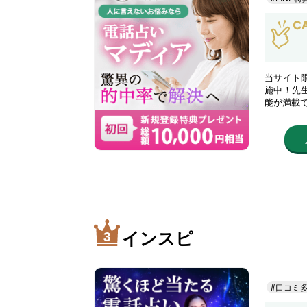
当サイト限
施中！先
能が満載
インスピ
#口コミ