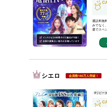
通話料無
みでなく
選でスペ
シエロ
会員数180万人突破！
#リピー