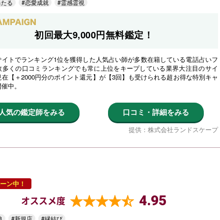
当たる
#恋愛成就
#霊感霊視
初回最大9,000円無料鑑定！
サイトでランキング1位を獲得した人気占い師が多数在籍している電話占いフ
数多くの口コミランキングでも常に上位をキープしている業界大注目のサイ
在【＋2000円分のポイント還元】が【3回】も受けられる超お得な特別キャ
開催中。
人気の鑑定師をみる
口コミ・詳細をみる
提供：株式会社ランドスケープ
ーン中！
4.95
オススメ度
典
#新規店
#縁結び