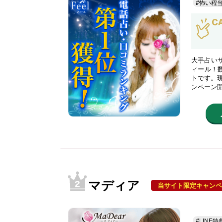
#怖い程
大手占い
ィール！
トです。現
ンペーン
マディア
当サイト限定キャンペ
#LINE特