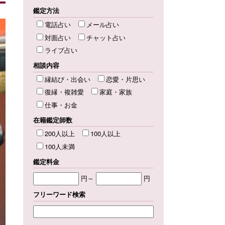
鑑定方法
電話占い
メール占い
対面占い
チャット占い
ライブ占い
相談内容
縁結び・出会い
恋愛・片思い
復縁・複雑愛
家庭・家族
仕事・お金
在籍鑑定師数
200人以上
100人以上
100人未満
鑑定料金
円～
円
フリーワード検索