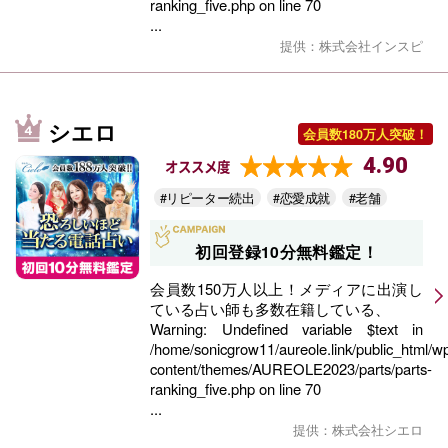
ranking_five.php
on line
70
...
提供：株式会社インスピ
シエロ
会員数180万人突破！
4.90
オススメ度
#リピーター続出
#恋愛成就
#老舗
初回登録10分無料鑑定！
会員数150万人以上！メディアに出演し
ている占い師も多数在籍している、
Warning
: Undefined variable $text in
/home/sonicgrow11/aureole.link/public_html/w
content/themes/AUREOLE2023/parts/parts-
ranking_five.php
on line
70
...
提供：株式会社シエロ