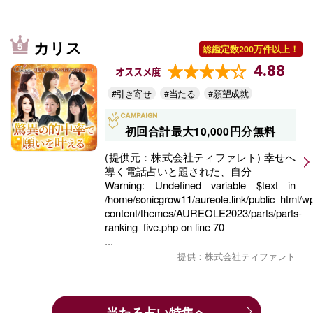
カリス
総鑑定数200万件以上！
4.88
オススメ度
#引き寄せ
#当たる
#願望成就
初回合計最大10,000円分無料
(提供元：株式会社ティファレト) 幸せへ
導く電話占いと題された、自分
Warning
: Undefined variable $text in
/home/sonicgrow11/aureole.link/public_html/w
content/themes/AUREOLE2023/parts/parts-
ranking_five.php
on line
70
...
提供：株式会社ティファレト
当たる占い特集へ