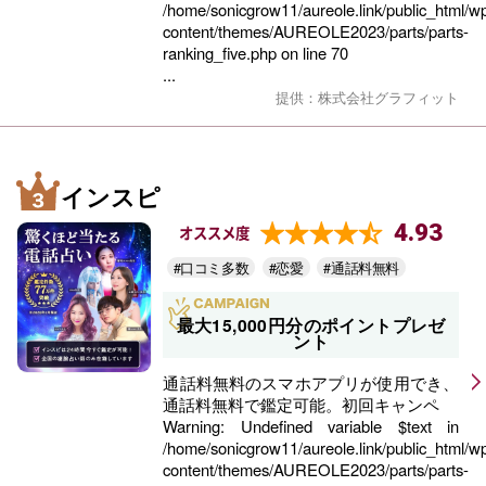
/home/sonicgrow11/aureole.link/public_html/w
content/themes/AUREOLE2023/parts/parts-
ranking_five.php
on line
70
...
提供：株式会社グラフィット
インスピ
4.93
オススメ度
#口コミ多数
#恋愛
#通話料無料
最大15,000円分のポイントプレゼ
ント
通話料無料のスマホアプリが使用でき、
通話料無料で鑑定可能。初回キャンペ
Warning
: Undefined variable $text in
/home/sonicgrow11/aureole.link/public_html/w
content/themes/AUREOLE2023/parts/parts-