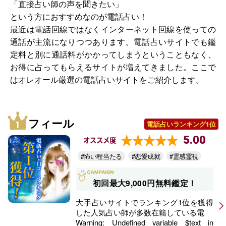
「直接占い師の声を聞きたい」
という方におすすめなのが電話占い！
最近は電話回線ではなくインターネット回線を使っての
通話が主流になりつつあります。電話占いサイトでも鑑
定料と別に通話料がかかってしまうということもなく、
お得に占ってもらえるサイトが増えてきました。ここで
はオレオール厳選の電話占いサイトをご紹介します。
フィール
電話占いランキング1位
5.00
オススメ度
#怖い程当たる
#恋愛成就
#霊感霊視
初回最大9,000円無料鑑定！
大手占いサイトでランキング1位を獲得
した人気占い師が多数在籍している電
Warning
: Undefined variable $text in