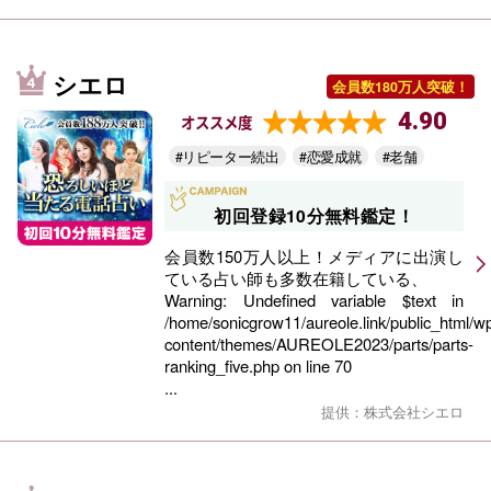
シエロ
会員数180万人突破！
4.90
オススメ度
#リピーター続出
#恋愛成就
#老舗
初回登録10分無料鑑定！
会員数150万人以上！メディアに出演し
ている占い師も多数在籍している、
Warning
: Undefined variable $text in
/home/sonicgrow11/aureole.link/public_html/w
content/themes/AUREOLE2023/parts/parts-
ranking_five.php
on line
70
...
提供：株式会社シエロ