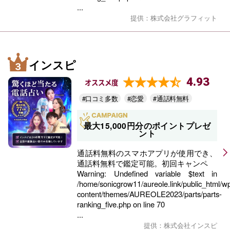
...
提供：株式会社グラフィット
インスピ
4.93
オススメ度
#口コミ多数
#恋愛
#通話料無料
最大15,000円分のポイントプレゼ
ント
通話料無料のスマホアプリが使用でき、
通話料無料で鑑定可能。初回キャンペ
Warning
: Undefined variable $text in
/home/sonicgrow11/aureole.link/public_html/w
content/themes/AUREOLE2023/parts/parts-
ranking_five.php
on line
70
...
提供：株式会社インスピ