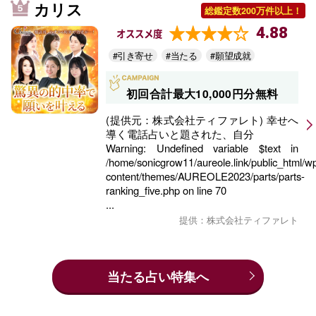
カリス
総鑑定数200万件以上！
4.88
オススメ度
#引き寄せ
#当たる
#願望成就
初回合計最大10,000円分無料
(提供元：株式会社ティファレト) 幸せへ
導く電話占いと題された、自分
Warning
: Undefined variable $text in
/home/sonicgrow11/aureole.link/public_html/w
content/themes/AUREOLE2023/parts/parts-
ranking_five.php
on line
70
...
提供：株式会社ティファレト
当たる占い特集へ