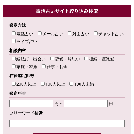
電話占いサイト絞り込み検索
鑑定方法
電話占い
メール占い
対面占い
チャット占い
ライブ占い
相談内容
縁結び・出会い
恋愛・片思い
復縁・複雑愛
家庭・家族
仕事・お金
在籍鑑定師数
200人以上
100人以上
100人未満
鑑定料金
円～
円
フリーワード検索