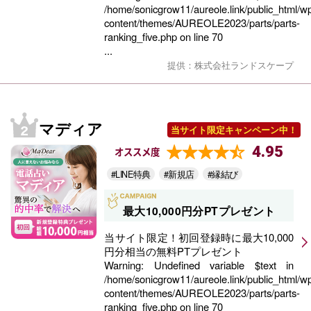
/home/sonicgrow11/aureole.link/public_html/w
content/themes/AUREOLE2023/parts/parts-
ranking_five.php
on line
70
...
提供：株式会社ランドスケープ
マディア
当サイト限定キャンペーン中！
4.95
オススメ度
#LINE特典
#新規店
#縁結び
最大10,000円分PTプレゼント
当サイト限定！初回登録時に最大10,000
円分相当の無料PTプレゼント
Warning
: Undefined variable $text in
/home/sonicgrow11/aureole.link/public_html/w
content/themes/AUREOLE2023/parts/parts-
ranking_five.php
on line
70