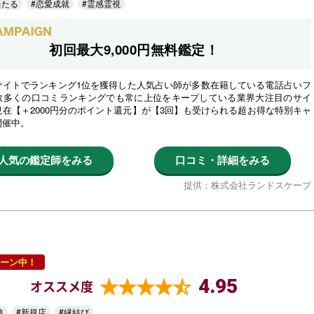
当たる
#恋愛成就
#霊感霊視
初回最大9,000円無料鑑定！
サイトでランキング1位を獲得した人気占い師が多数在籍している電話占いフ
数多くの口コミランキングでも常に上位をキープしている業界大注目のサイ
在【＋2000円分のポイント還元】が【3回】も受けられる超お得な特別キャ
開催中。
人気の鑑定師をみる
口コミ・詳細をみる
提供：株式会社ランドスケープ
ーン中！
4.95
オススメ度
典
#新規店
#縁結び