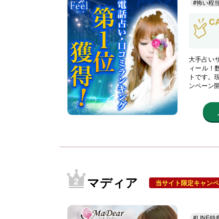
#怖い程
大手占い
ィール！
トです。現
ンペーン
マディア
当サイト限定キャンペ
#LINE特