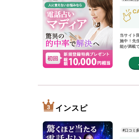
当サイト限
施中！先
能が満載
インスピ
#口コミ