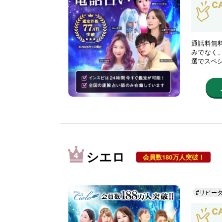
通話料無
みでなく
選でスペ
シエロ
会員数180万人突破！
#リピー