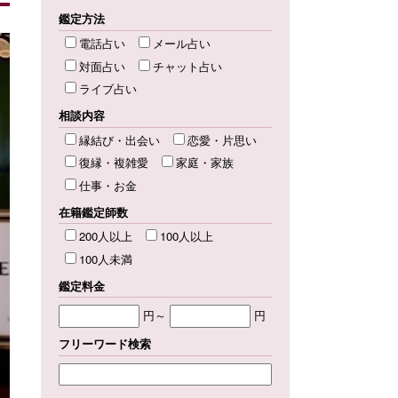
鑑定方法
電話占い
メール占い
対面占い
チャット占い
ライブ占い
相談内容
縁結び・出会い
恋愛・片思い
復縁・複雑愛
家庭・家族
仕事・お金
在籍鑑定師数
200人以上
100人以上
100人未満
鑑定料金
円～
円
フリーワード検索