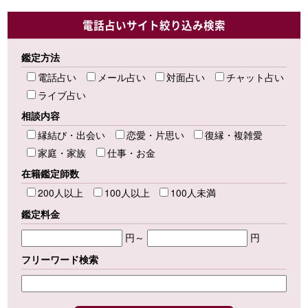
電話占いサイト絞り込み検索
鑑定方法
電話占い
メール占い
対面占い
チャット占い
ライブ占い
相談内容
縁結び・出会い
恋愛・片思い
復縁・複雑愛
家庭・家族
仕事・お金
在籍鑑定師数
200人以上
100人以上
100人未満
鑑定料金
円～
円
フリーワード検索