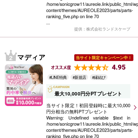
/home/sonicgrow11/aureole.link/public_html/w
content/themes/AUREOLE2023/parts/parts-
ranking_five.php
on line
70
...
提供：株式会社ランドスケープ
マディア
当サイト限定キャンペーン中！
4.95
オススメ度
#LINE特典
#新規店
#縁結び
最大10,000円分PTプレゼント
当サイト限定！初回登録時に最大10,000
円分相当の無料PTプレゼント
Warning
: Undefined variable $text in
/home/sonicgrow11/aureole.link/public_html/w
content/themes/AUREOLE2023/parts/parts-
ranking_five.php
on line
70