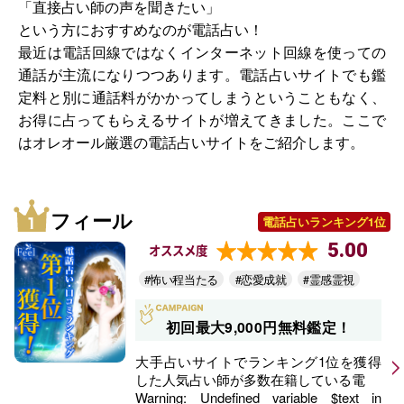
「直接占い師の声を聞きたい」
という方におすすめなのが電話占い！
最近は電話回線ではなくインターネット回線を使っての
通話が主流になりつつあります。電話占いサイトでも鑑
定料と別に通話料がかかってしまうということもなく、
お得に占ってもらえるサイトが増えてきました。ここで
はオレオール厳選の電話占いサイトをご紹介します。
フィール
電話占いランキング1位
5.00
オススメ度
#怖い程当たる
#恋愛成就
#霊感霊視
初回最大9,000円無料鑑定！
大手占いサイトでランキング1位を獲得
した人気占い師が多数在籍している電
Warning
: Undefined variable $text in