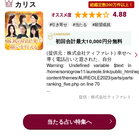
カリス
総鑑定数200万件以上！
4.88
オススメ度
#引き寄せ
#当たる
#願望成就
初回合計最大10,000円分無料
(提供元：株式会社ティファレト) 幸せへ
導く電話占いと題された、自分
Warning
: Undefined variable $text in
/home/sonicgrow11/aureole.link/public_html/w
content/themes/AUREOLE2023/parts/parts-
ranking_five.php
on line
70
...
提供：株式会社ティファレト
当たる占い特集へ