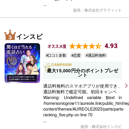
...
提供：株式会社グラフィット
インスピ
4.93
オススメ度
#口コミ多数
#恋愛
#通話料無料
最大15,000円分のポイントプレゼ
ント
通話料無料のスマホアプリが使用でき、
通話料無料で鑑定可能。初回キャンペ
Warning
: Undefined variable $text in
/home/sonicgrow11/aureole.link/public_html/w
content/themes/AUREOLE2023/parts/parts-
ranking_five.php
on line
70
...
提供：株式会社インスピ