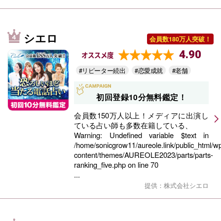
シエロ
会員数180万人突破！
4.90
オススメ度
#リピーター続出
#恋愛成就
#老舗
初回登録10分無料鑑定！
会員数150万人以上！メディアに出演し
ている占い師も多数在籍している、
Warning
: Undefined variable $text in
/home/sonicgrow11/aureole.link/public_html/w
content/themes/AUREOLE2023/parts/parts-
ranking_five.php
on line
70
...
提供：株式会社シエロ