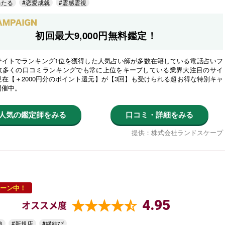
当たる
#恋愛成就
#霊感霊視
初回最大9,000円無料鑑定！
サイトでランキング1位を獲得した人気占い師が多数在籍している電話占いフ
数多くの口コミランキングでも常に上位をキープしている業界大注目のサイ
在【＋2000円分のポイント還元】が【3回】も受けられる超お得な特別キャ
開催中。
人気の鑑定師をみる
口コミ・詳細をみる
提供：株式会社ランドスケープ
ーン中！
4.95
オススメ度
典
#新規店
#縁結び