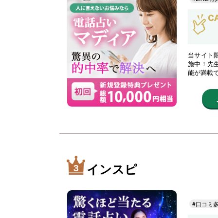
当サイト限
施中！先
能が満載
インスピ
#口コミ