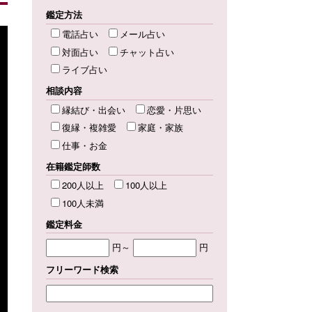
鑑定方法
電話占い
メール占い
対面占い
チャット占い
ライブ占い
相談内容
縁結び・出会い
恋愛・片思い
復縁・複雑愛
家庭・家族
仕事・お金
在籍鑑定師数
200人以上
100人以上
100人未満
鑑定料金
円～
円
フリーワード検索