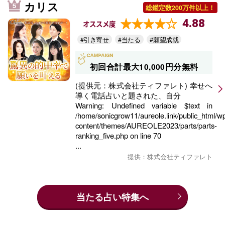
カリス
総鑑定数200万件以上！
4.88
オススメ度
#引き寄せ
#当たる
#願望成就
初回合計最大10,000円分無料
(提供元：株式会社ティファレト) 幸せへ
導く電話占いと題された、自分
Warning
: Undefined variable $text in
/home/sonicgrow11/aureole.link/public_html/w
content/themes/AUREOLE2023/parts/parts-
ranking_five.php
on line
70
...
提供：株式会社ティファレト
当たる占い特集へ