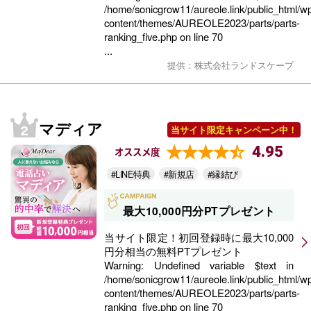
/home/sonicgrow11/aureole.link/public_html/w
content/themes/AUREOLE2023/parts/parts-
ranking_five.php
on line
70
...
提供：株式会社ランドスケープ
マディア
当サイト限定キャンペーン中！
4.95
オススメ度
#LINE特典
#新規店
#縁結び
最大10,000円分PTプレゼント
当サイト限定！初回登録時に最大10,000
円分相当の無料PTプレゼント
Warning
: Undefined variable $text in
/home/sonicgrow11/aureole.link/public_html/w
content/themes/AUREOLE2023/parts/parts-
ranking_five.php
on line
70