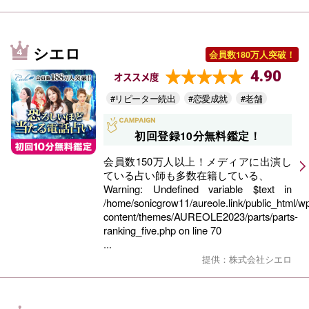
シエロ
会員数180万人突破！
4.90
オススメ度
#リピーター続出
#恋愛成就
#老舗
初回登録10分無料鑑定！
会員数150万人以上！メディアに出演し
ている占い師も多数在籍している、
Warning
: Undefined variable $text in
/home/sonicgrow11/aureole.link/public_html/w
content/themes/AUREOLE2023/parts/parts-
ranking_five.php
on line
70
...
提供：株式会社シエロ