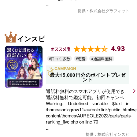
...
提供：株式会社グラフィット
インスピ
4.93
オススメ度
#口コミ多数
#恋愛
#通話料無料
最大15,000円分のポイントプレゼ
ント
通話料無料のスマホアプリが使用でき、
通話料無料で鑑定可能。初回キャンペ
Warning
: Undefined variable $text in
/home/sonicgrow11/aureole.link/public_html/w
content/themes/AUREOLE2023/parts/parts-
ranking_five.php
on line
70
...
提供：株式会社インスピ