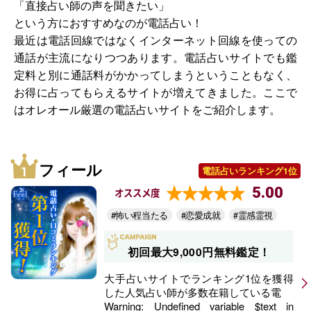
「直接占い師の声を聞きたい」
という方におすすめなのが電話占い！
最近は電話回線ではなくインターネット回線を使っての
通話が主流になりつつあります。電話占いサイトでも鑑
定料と別に通話料がかかってしまうということもなく、
お得に占ってもらえるサイトが増えてきました。ここで
はオレオール厳選の電話占いサイトをご紹介します。
フィール
電話占いランキング1位
5.00
オススメ度
#怖い程当たる
#恋愛成就
#霊感霊視
初回最大9,000円無料鑑定！
大手占いサイトでランキング1位を獲得
した人気占い師が多数在籍している電
Warning
: Undefined variable $text in