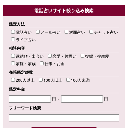
電話占いサイト絞り込み検索
鑑定方法
電話占い
メール占い
対面占い
チャット占い
ライブ占い
相談内容
縁結び・出会い
恋愛・片思い
復縁・複雑愛
家庭・家族
仕事・お金
在籍鑑定師数
200人以上
100人以上
100人未満
鑑定料金
円～
円
フリーワード検索