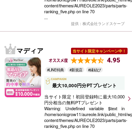
content/themes/AUREOLE2023/parts/parts-
ranking_five.php
on line
70
...
提供：株式会社ランドスケープ
マディア
当サイト限定キャンペーン中！
4.95
オススメ度
#LINE特典
#新規店
#縁結び
最大10,000円分PTプレゼント
当サイト限定！初回登録時に最大10,000
円分相当の無料PTプレゼント
Warning
: Undefined variable $text in
/home/sonicgrow11/aureole.link/public_html/w
content/themes/AUREOLE2023/parts/parts-
ranking_five.php
on line
70
...