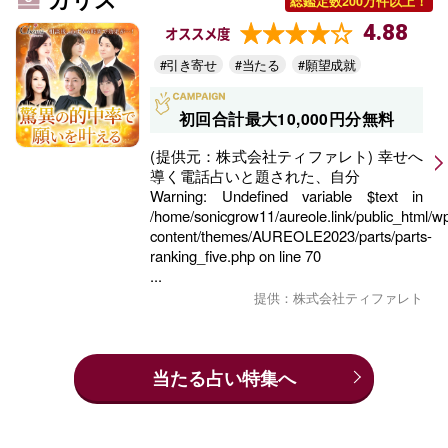
総鑑定数200万件以上！
4.88
オススメ度
#引き寄せ
#当たる
#願望成就
初回合計最大10,000円分無料
(提供元：株式会社ティファレト) 幸せへ
導く電話占いと題された、自分
Warning
: Undefined variable $text in
/home/sonicgrow11/aureole.link/public_html/w
content/themes/AUREOLE2023/parts/parts-
ranking_five.php
on line
70
...
提供：株式会社ティファレト
当たる占い特集へ