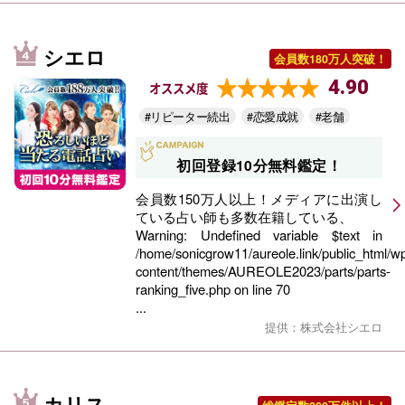
シエロ
会員数180万人突破！
4.90
オススメ度
#リピーター続出
#恋愛成就
#老舗
初回登録10分無料鑑定！
会員数150万人以上！メディアに出演し
ている占い師も多数在籍している、
Warning
: Undefined variable $text in
/home/sonicgrow11/aureole.link/public_html/w
content/themes/AUREOLE2023/parts/parts-
ranking_five.php
on line
70
...
提供：株式会社シエロ
カリス