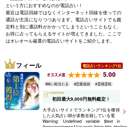
という方におすすめなのが電話占い！
最近は電話回線ではなくインターネット回線を使っての
通話が主流になりつつあります。電話占いサイトでも鑑
定料と別に通話料がかかってしまうということもなく、
お得に占ってもらえるサイトが増えてきました。ここで
はオレオール厳選の電話占いサイトをご紹介します。
フィール
電話占いランキング1位
5.00
オススメ度
#怖い程当たる
#恋愛成就
#霊感霊視
初回最大9,000円無料鑑定！
大手占いサイトでランキング1位を獲得
した人気占い師が多数在籍している電
Warning
: Undefined variable $text in
/home/sonicgrow11/aureole.link/public_html/w