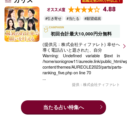
総鑑定数200万件以上！
4.88
オススメ度
#引き寄せ
#当たる
#願望成就
初回合計最大10,000円分無料
(提供元：株式会社ティファレト) 幸せへ
導く電話占いと題された、自分
Warning
: Undefined variable $text in
/home/sonicgrow11/aureole.link/public_html/w
content/themes/AUREOLE2023/parts/parts-
ranking_five.php
on line
70
...
提供：株式会社ティファレト
当たる占い特集へ