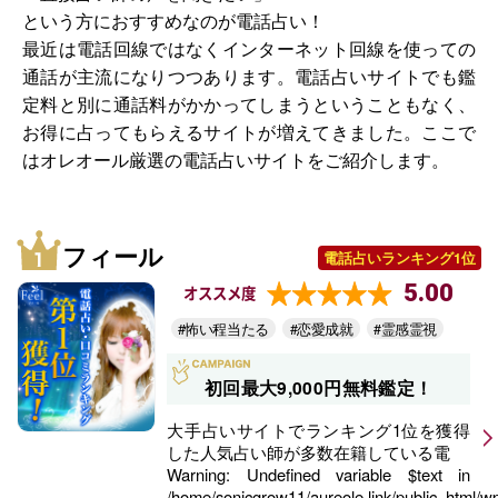
という方におすすめなのが電話占い！
最近は電話回線ではなくインターネット回線を使っての
通話が主流になりつつあります。電話占いサイトでも鑑
定料と別に通話料がかかってしまうということもなく、
お得に占ってもらえるサイトが増えてきました。ここで
はオレオール厳選の電話占いサイトをご紹介します。
フィール
電話占いランキング1位
5.00
オススメ度
#怖い程当たる
#恋愛成就
#霊感霊視
初回最大9,000円無料鑑定！
大手占いサイトでランキング1位を獲得
した人気占い師が多数在籍している電
Warning
: Undefined variable $text in
/home/sonicgrow11/aureole.link/public_html/w