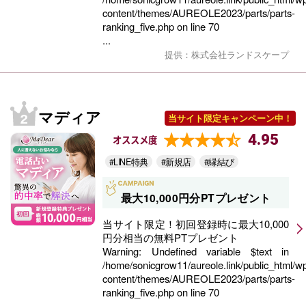
content/themes/AUREOLE2023/parts/parts-
ranking_five.php
on line
70
...
提供：株式会社ランドスケープ
マディア
当サイト限定キャンペーン中！
4.95
オススメ度
#LINE特典
#新規店
#縁結び
最大10,000円分PTプレゼント
当サイト限定！初回登録時に最大10,000
円分相当の無料PTプレゼント
Warning
: Undefined variable $text in
/home/sonicgrow11/aureole.link/public_html/w
content/themes/AUREOLE2023/parts/parts-
ranking_five.php
on line
70
...