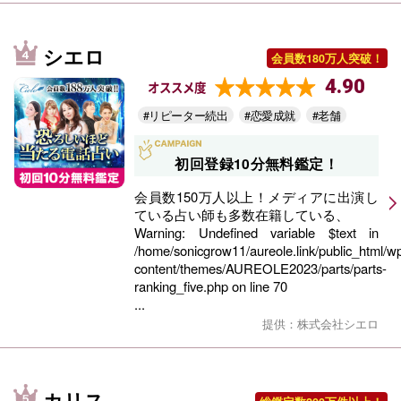
シエロ
会員数180万人突破！
4.90
オススメ度
#リピーター続出
#恋愛成就
#老舗
初回登録10分無料鑑定！
会員数150万人以上！メディアに出演し
ている占い師も多数在籍している、
Warning
: Undefined variable $text in
/home/sonicgrow11/aureole.link/public_html/w
content/themes/AUREOLE2023/parts/parts-
ranking_five.php
on line
70
...
提供：株式会社シエロ
カリス