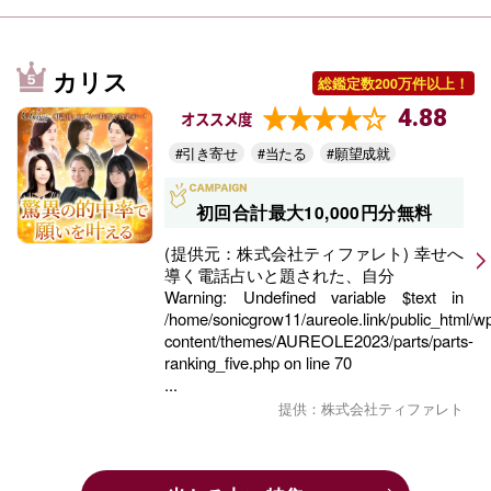
カリス
総鑑定数200万件以上！
4.88
オススメ度
#引き寄せ
#当たる
#願望成就
初回合計最大10,000円分無料
(提供元：株式会社ティファレト) 幸せへ
導く電話占いと題された、自分
Warning
: Undefined variable $text in
/home/sonicgrow11/aureole.link/public_html/w
content/themes/AUREOLE2023/parts/parts-
ranking_five.php
on line
70
...
提供：株式会社ティファレト