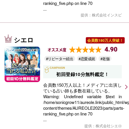
ranking_five.php
on line
70
...
提供：株式会社インスピ
シエロ
会員数180万人突破！
4.90
オススメ度
#リピーター続出
#恋愛成就
#老舗
初回登録10分無料鑑定！
会員数150万人以上！メディアに出演し
ている占い師も多数在籍している、
Warning
: Undefined variable $text in
/home/sonicgrow11/aureole.link/public_html/w
content/themes/AUREOLE2023/parts/parts-
ranking_five.php
on line
70
...
提供：株式会社シエロ