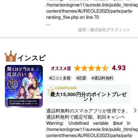
/home/sonicgrow11/aureole.link/public_html/w
content/themes/AUREOLE2023/parts/parts-
ranking_five.php
on line
70
...
提供：株式会社グラフィット
インスピ
4.93
オススメ度
#口コミ多数
#恋愛
#通話料無料
最大15,000円分のポイントプレゼ
ント
通話料無料のスマホアプリが使用でき、
通話料無料で鑑定可能。初回キャンペ
Warning
: Undefined variable $text in
/home/sonicgrow11/aureole.link/public_html/w
content/themes/AUREOLE2023/parts/parts-