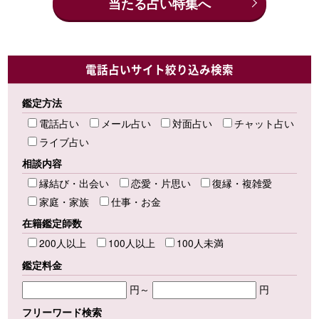
当たる占い特集へ
電話占いサイト絞り込み検索
鑑定方法
電話占い
メール占い
対面占い
チャット占い
ライブ占い
相談内容
縁結び・出会い
恋愛・片思い
復縁・複雑愛
家庭・家族
仕事・お金
在籍鑑定師数
200人以上
100人以上
100人未満
鑑定料金
円～
円
フリーワード検索