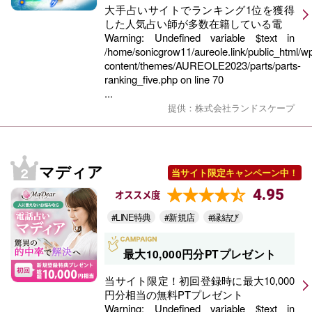
大手占いサイトでランキング1位を獲得
した人気占い師が多数在籍している電
Warning
: Undefined variable $text in
/home/sonicgrow11/aureole.link/public_html/w
content/themes/AUREOLE2023/parts/parts-
ranking_five.php
on line
70
...
提供：株式会社ランドスケープ
マディア
当サイト限定キャンペーン中！
4.95
オススメ度
#LINE特典
#新規店
#縁結び
最大10,000円分PTプレゼント
当サイト限定！初回登録時に最大10,000
円分相当の無料PTプレゼント
Warning
: Undefined variable $text in