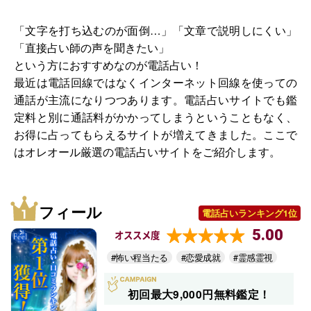
「文字を打ち込むのが面倒…」「文章で説明しにくい」
「直接占い師の声を聞きたい」
という方におすすめなのが電話占い！
最近は電話回線ではなくインターネット回線を使っての
通話が主流になりつつあります。電話占いサイトでも鑑
定料と別に通話料がかかってしまうということもなく、
お得に占ってもらえるサイトが増えてきました。ここで
はオレオール厳選の電話占いサイトをご紹介します。
フィール
電話占いランキング1位
5.00
オススメ度
#怖い程当たる
#恋愛成就
#霊感霊視
初回最大9,000円無料鑑定！