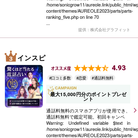
/home/sonicgrow11/aureole.link/public_html/w
content/themes/AUREOLE2023/parts/parts-
ranking_five.php
on line
70
...
提供：株式会社グラフィット
インスピ
4.93
オススメ度
#口コミ多数
#恋愛
#通話料無料
最大15,000円分のポイントプレゼ
ント
通話料無料のスマホアプリが使用でき、
通話料無料で鑑定可能。初回キャンペ
Warning
: Undefined variable $text in
/home/sonicgrow11/aureole.link/public_html/w
content/themes/AUREOLE2023/parts/parts-