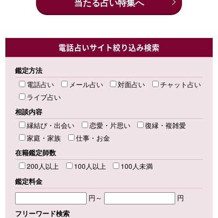
当たる占い特集へ
電話占いサイト絞り込み検索
鑑定方法
電話占い
メール占い
対面占い
チャット占い
ライブ占い
相談内容
縁結び・出会い
恋愛・片思い
復縁・複雑愛
家庭・家族
仕事・お金
在籍鑑定師数
200人以上
100人以上
100人未満
鑑定料金
円～
円
フリーワード検索