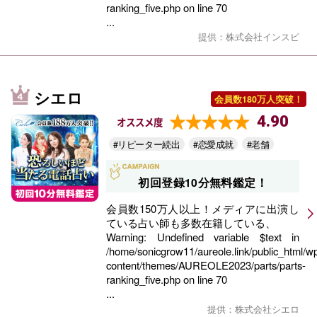
ranking_five.php
on line
70
...
提供：株式会社インスピ
シエロ
会員数180万人突破！
4.90
オススメ度
#リピーター続出
#恋愛成就
#老舗
初回登録10分無料鑑定！
会員数150万人以上！メディアに出演し
ている占い師も多数在籍している、
Warning
: Undefined variable $text in
/home/sonicgrow11/aureole.link/public_html/w
content/themes/AUREOLE2023/parts/parts-
ranking_five.php
on line
70
...
提供：株式会社シエロ