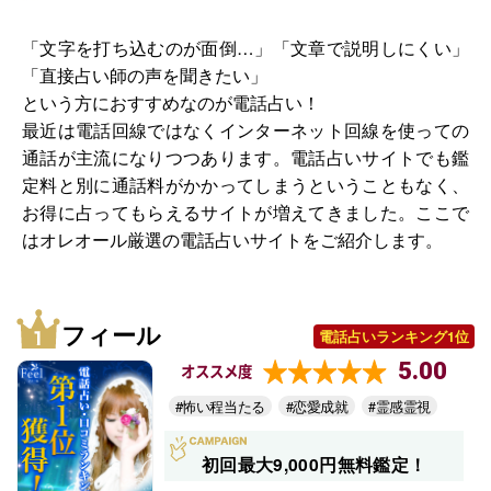
「文字を打ち込むのが面倒…」「文章で説明しにくい」
「直接占い師の声を聞きたい」
という方におすすめなのが電話占い！
最近は電話回線ではなくインターネット回線を使っての
通話が主流になりつつあります。電話占いサイトでも鑑
定料と別に通話料がかかってしまうということもなく、
お得に占ってもらえるサイトが増えてきました。ここで
はオレオール厳選の電話占いサイトをご紹介します。
フィール
電話占いランキング1位
5.00
オススメ度
#怖い程当たる
#恋愛成就
#霊感霊視
初回最大9,000円無料鑑定！