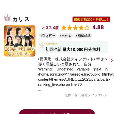
カリス
総鑑定数200万件以上！
4.88
オススメ度
#引き寄せ
#当たる
#願望成就
初回合計最大10,000円分無料
(提供元：株式会社ティファレト) 幸せへ
導く電話占いと題された、自分
Warning
: Undefined variable $text in
/home/sonicgrow11/aureole.link/public_html/w
content/themes/AUREOLE2023/parts/parts-
ranking_five.php
on line
70
...
提供：株式会社ティファレト