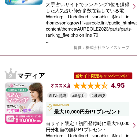
大手占いサイトでランキング1位を獲得
した人気占い師が多数在籍している電
Warning
: Undefined variable $text in
/home/sonicgrow11/aureole.link/public_html/w
content/themes/AUREOLE2023/parts/parts-
ranking_five.php
on line
70
...
提供：株式会社ランドスケープ
マディア
当サイト限定キャンペーン中！
4.95
オススメ度
#LINE特典
#新規店
#縁結び
最大10,000円分PTプレゼント
当サイト限定！初回登録時に最大10,000
円分相当の無料PTプレゼント
Warning
: Undefined variable $text in