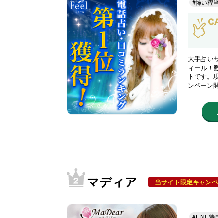
#怖い程
大手占い
ィール！
トです。現
ンペーン
マディア
当サイト限定キャンペ
#LINE特