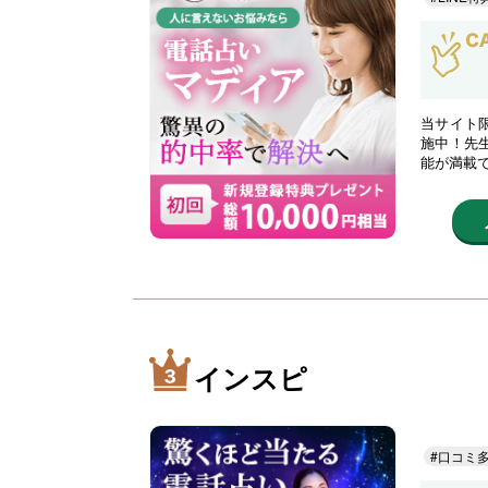
当サイト限
施中！先
能が満載
インスピ
#口コミ