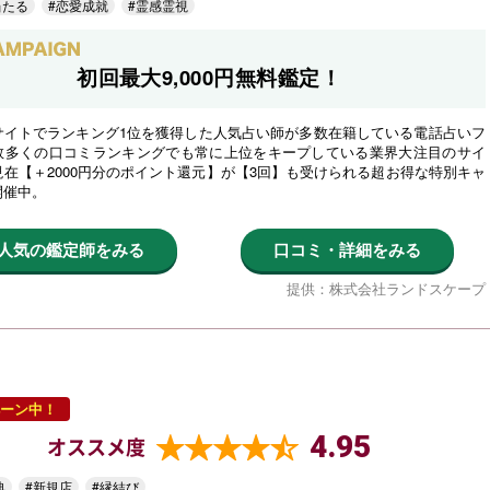
当たる
#恋愛成就
#霊感霊視
初回最大9,000円無料鑑定！
サイトでランキング1位を獲得した人気占い師が多数在籍している電話占いフ
数多くの口コミランキングでも常に上位をキープしている業界大注目のサイ
在【＋2000円分のポイント還元】が【3回】も受けられる超お得な特別キャ
開催中。
人気の鑑定師をみる
口コミ・詳細をみる
提供：株式会社ランドスケープ
ーン中！
4.95
オススメ度
典
#新規店
#縁結び