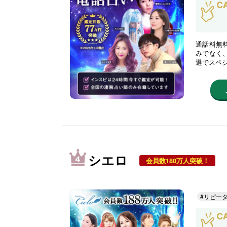
通話料無
みでなく
選でスペ
シエロ
会員数180万人突破！
#リピー