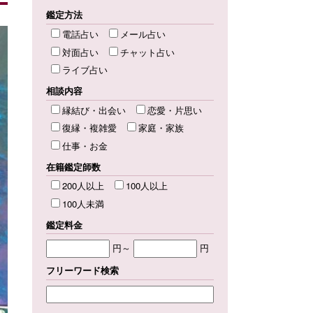
鑑定方法
電話占い
メール占い
対面占い
チャット占い
ライブ占い
相談内容
縁結び・出会い
恋愛・片思い
復縁・複雑愛
家庭・家族
仕事・お金
在籍鑑定師数
200人以上
100人以上
100人未満
鑑定料金
円～
円
フリーワード検索