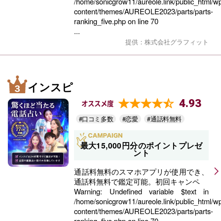
/home/sonicgrow11/aureole.link/public_html/w
content/themes/AUREOLE2023/parts/parts-
ranking_five.php
on line
70
...
提供：株式会社グラフィット
インスピ
4.93
オススメ度
#口コミ多数
#恋愛
#通話料無料
最大15,000円分のポイントプレゼ
ント
通話料無料のスマホアプリが使用でき、
通話料無料で鑑定可能。初回キャンペ
Warning
: Undefined variable $text in
/home/sonicgrow11/aureole.link/public_html/w
content/themes/AUREOLE2023/parts/parts-
ranking_five.php
on line
70