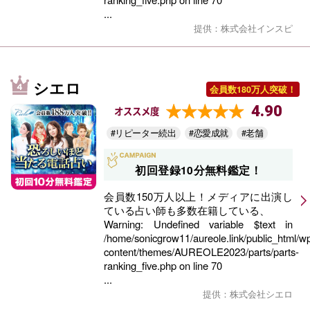
...
提供：株式会社インスピ
シエロ
会員数180万人突破！
4.90
オススメ度
#リピーター続出
#恋愛成就
#老舗
初回登録10分無料鑑定！
会員数150万人以上！メディアに出演し
ている占い師も多数在籍している、
Warning
: Undefined variable $text in
/home/sonicgrow11/aureole.link/public_html/w
content/themes/AUREOLE2023/parts/parts-
ranking_five.php
on line
70
...
提供：株式会社シエロ