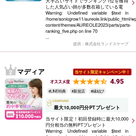
大手占いサイトでランキング1位を獲得
した人気占い師が多数在籍している電
Warning
: Undefined variable $text in
/home/sonicgrow11/aureole.link/public_html/w
content/themes/AUREOLE2023/parts/parts-
ranking_five.php
on line
70
...
提供：株式会社ランドスケープ
マディア
当サイト限定キャンペーン中！
4.95
オススメ度
#LINE特典
#新規店
#縁結び
最大10,000円分PTプレゼント
当サイト限定！初回登録時に最大10,000
円分相当の無料PTプレゼント
Warning
: Undefined variable $text in