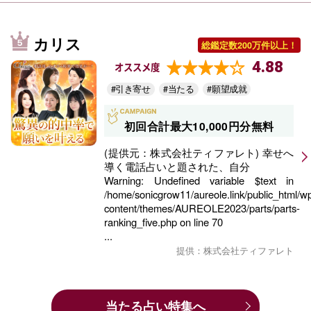
カリス
総鑑定数200万件以上！
4.88
オススメ度
#引き寄せ
#当たる
#願望成就
初回合計最大10,000円分無料
(提供元：株式会社ティファレト) 幸せへ
導く電話占いと題された、自分
Warning
: Undefined variable $text in
/home/sonicgrow11/aureole.link/public_html/w
content/themes/AUREOLE2023/parts/parts-
ranking_five.php
on line
70
...
提供：株式会社ティファレト
当たる占い特集へ