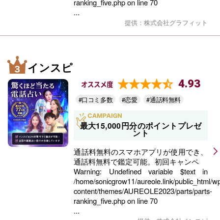
ranking_five.php
on line
70
...
提供：株式会社グラフィット
インスピ
4.93
オススメ度
#口コミ多数
#恋愛
#通話料無料
最大15,000円分のポイントプレゼ
ント
通話料無料のスマホアプリが使用でき、
通話料無料で鑑定可能。初回キャンペ
Warning
: Undefined variable $text in
/home/sonicgrow11/aureole.link/public_html/w
content/themes/AUREOLE2023/parts/parts-
ranking_five.php
on line
70
...