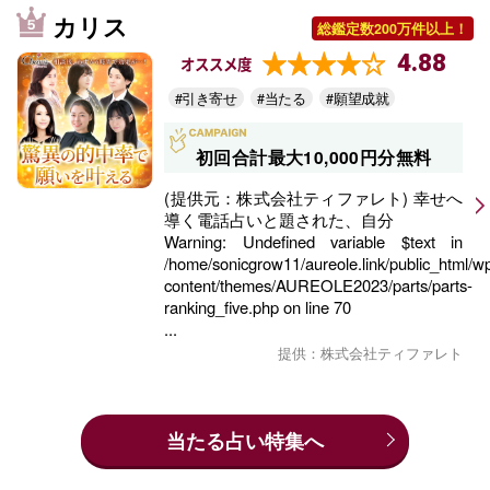
カリス
総鑑定数200万件以上！
4.88
オススメ度
#引き寄せ
#当たる
#願望成就
初回合計最大10,000円分無料
(提供元：株式会社ティファレト) 幸せへ
導く電話占いと題された、自分
Warning
: Undefined variable $text in
/home/sonicgrow11/aureole.link/public_html/w
content/themes/AUREOLE2023/parts/parts-
ranking_five.php
on line
70
...
提供：株式会社ティファレト
当たる占い特集へ