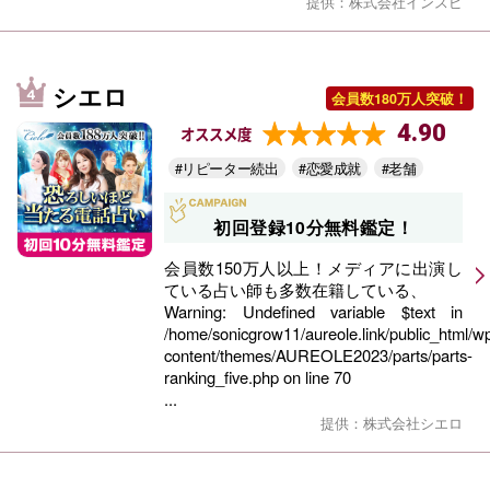
提供：株式会社インスピ
シエロ
会員数180万人突破！
4.90
オススメ度
#リピーター続出
#恋愛成就
#老舗
初回登録10分無料鑑定！
会員数150万人以上！メディアに出演し
ている占い師も多数在籍している、
Warning
: Undefined variable $text in
/home/sonicgrow11/aureole.link/public_html/w
content/themes/AUREOLE2023/parts/parts-
ranking_five.php
on line
70
...
提供：株式会社シエロ