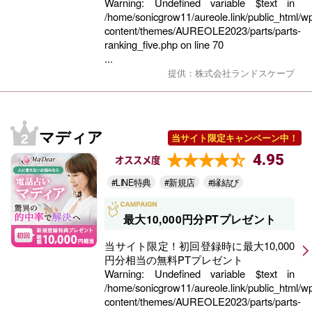
Warning
: Undefined variable $text in
/home/sonicgrow11/aureole.link/public_html/w
content/themes/AUREOLE2023/parts/parts-
ranking_five.php
on line
70
...
提供：株式会社ランドスケープ
マディア
当サイト限定キャンペーン中！
4.95
オススメ度
#LINE特典
#新規店
#縁結び
最大10,000円分PTプレゼント
当サイト限定！初回登録時に最大10,000
円分相当の無料PTプレゼント
Warning
: Undefined variable $text in
/home/sonicgrow11/aureole.link/public_html/w
content/themes/AUREOLE2023/parts/parts-