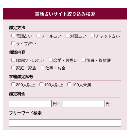
電話占いサイト絞り込み検索
鑑定方法
電話占い
メール占い
対面占い
チャット占い
ライブ占い
相談内容
縁結び・出会い
恋愛・片思い
復縁・複雑愛
家庭・家族
仕事・お金
在籍鑑定師数
200人以上
100人以上
100人未満
鑑定料金
円～
円
フリーワード検索