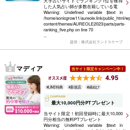
大手占いサイトでランキング1位を獲得
した人気占い師が多数在籍している電
Warning
: Undefined variable $text in
/home/sonicgrow11/aureole.link/public_html/w
content/themes/AUREOLE2023/parts/parts-
ranking_five.php
on line
70
...
提供：株式会社ランドスケープ
マディア
当サイト限定キャンペーン中！
4.95
オススメ度
#LINE特典
#新規店
#縁結び
最大10,000円分PTプレゼント
当サイト限定！初回登録時に最大10,000
円分相当の無料PTプレゼント
Warning
: Undefined variable $text in