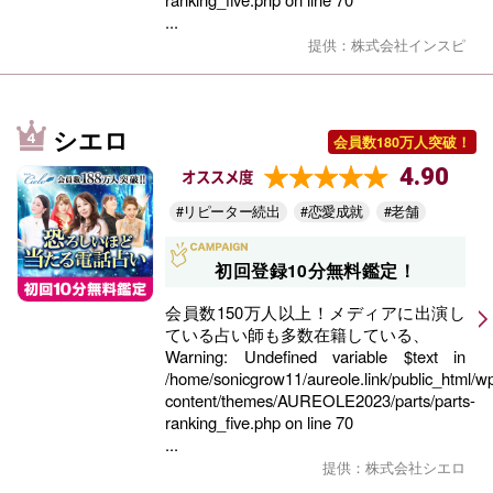
...
提供：株式会社インスピ
シエロ
会員数180万人突破！
4.90
オススメ度
#リピーター続出
#恋愛成就
#老舗
初回登録10分無料鑑定！
会員数150万人以上！メディアに出演し
ている占い師も多数在籍している、
Warning
: Undefined variable $text in
/home/sonicgrow11/aureole.link/public_html/w
content/themes/AUREOLE2023/parts/parts-
ranking_five.php
on line
70
...
提供：株式会社シエロ