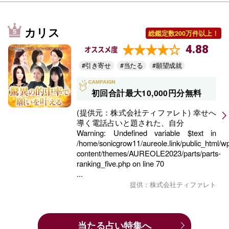
カリス
総鑑定数200万件以上！
4.88
オススメ度
#引き寄せ
#当たる
#願望成就
初回合計最大10,000円分無料
(提供元：株式会社ティファレト) 幸せへ
導く電話占いと題された、自分
Warning
: Undefined variable $text in
/home/sonicgrow11/aureole.link/public_html/w
content/themes/AUREOLE2023/parts/parts-
ranking_five.php
on line
70
...
提供：株式会社ティファレト
当たる占い特集へ