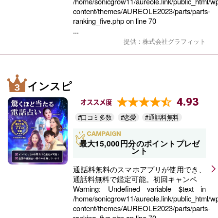
/home/sonicgrow11/aureole.link/public_html/w
content/themes/AUREOLE2023/parts/parts-
ranking_five.php
on line
70
...
提供：株式会社グラフィット
インスピ
4.93
オススメ度
#口コミ多数
#恋愛
#通話料無料
最大15,000円分のポイントプレゼ
ント
通話料無料のスマホアプリが使用でき、
通話料無料で鑑定可能。初回キャンペ
Warning
: Undefined variable $text in
/home/sonicgrow11/aureole.link/public_html/w
content/themes/AUREOLE2023/parts/parts-
ranking_five.php
on line
70