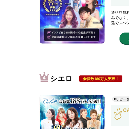
通話料無
みでなく
選でスペ
シエロ
会員数180万人突破！
#リピー