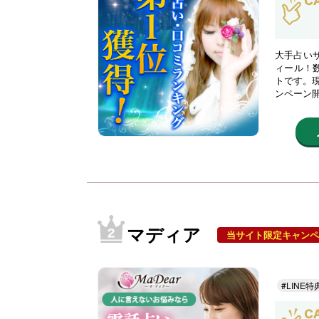
大手占い
ィール！
トです。現
ンペーン
マディア
当サイト限定キャンペ
#LINE特