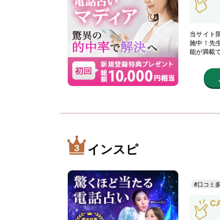
当サイト限
施中！先
能が満載
インスピ
#口コミ