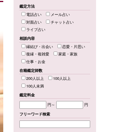
鑑定方法
電話占い
メール占い
対面占い
チャット占い
ライブ占い
相談内容
縁結び・出会い
恋愛・片思い
復縁・複雑愛
家庭・家族
仕事・お金
在籍鑑定師数
200人以上
100人以上
100人未満
鑑定料金
円～
円
フリーワード検索