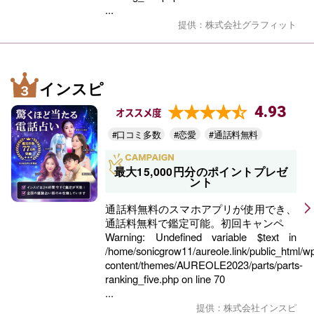
...
提供：株式会社グラフィット
インスピ
4.93
オススメ度
#口コミ多数
#恋愛
#通話料無料
最大15,000円分のポイントプレゼ
ント
通話料無料のスマホアプリが使用でき、
通話料無料で鑑定可能。初回キャンペ
Warning
: Undefined variable $text in
/home/sonicgrow11/aureole.link/public_html/w
content/themes/AUREOLE2023/parts/parts-
ranking_five.php
on line
70
...
提供：株式会社インスピ