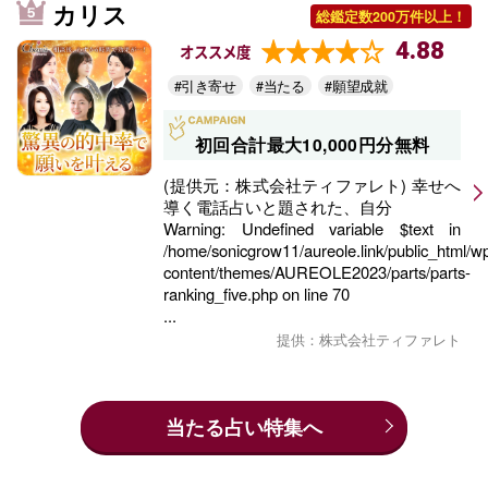
カリス
総鑑定数200万件以上！
4.88
オススメ度
#引き寄せ
#当たる
#願望成就
初回合計最大10,000円分無料
(提供元：株式会社ティファレト) 幸せへ
導く電話占いと題された、自分
Warning
: Undefined variable $text in
/home/sonicgrow11/aureole.link/public_html/w
content/themes/AUREOLE2023/parts/parts-
ranking_five.php
on line
70
...
提供：株式会社ティファレト
当たる占い特集へ