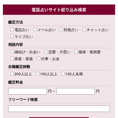
電話占いサイト絞り込み検索
鑑定方法
電話占い
メール占い
対面占い
チャット占い
ライブ占い
相談内容
縁結び・出会い
恋愛・片思い
復縁・複雑愛
家庭・家族
仕事・お金
在籍鑑定師数
200人以上
100人以上
100人未満
鑑定料金
円～
円
フリーワード検索