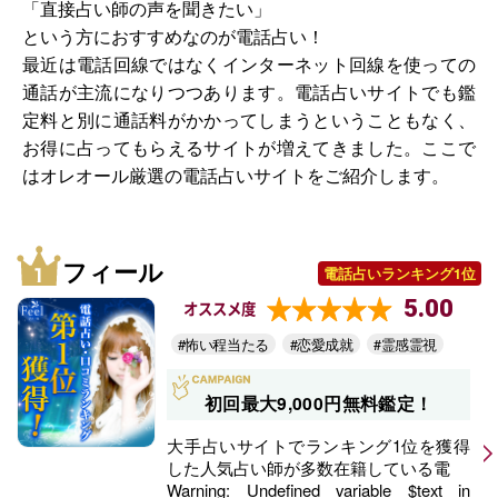
「直接占い師の声を聞きたい」
という方におすすめなのが電話占い！
最近は電話回線ではなくインターネット回線を使っての
通話が主流になりつつあります。電話占いサイトでも鑑
定料と別に通話料がかかってしまうということもなく、
お得に占ってもらえるサイトが増えてきました。ここで
はオレオール厳選の電話占いサイトをご紹介します。
フィール
電話占いランキング1位
5.00
オススメ度
#怖い程当たる
#恋愛成就
#霊感霊視
初回最大9,000円無料鑑定！
大手占いサイトでランキング1位を獲得
した人気占い師が多数在籍している電
Warning
: Undefined variable $text in