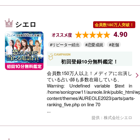
シエロ
会員数180万人突破！
4.90
オススメ度
#リピーター続出
#恋愛成就
#老舗
初回登録10分無料鑑定！
会員数150万人以上！メディアに出演し
ている占い師も多数在籍している、
Warning
: Undefined variable $text in
/home/sonicgrow11/aureole.link/public_html/w
content/themes/AUREOLE2023/parts/parts-
ranking_five.php
on line
70
...
提供：株式会社シエロ