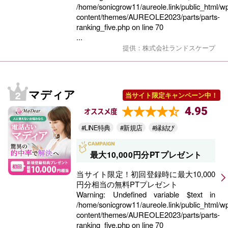
/home/sonicgrow11/aureole.link/public_html/w
content/themes/AUREOLE2023/parts/parts-
ranking_five.php
on line
70
...
提供：株式会社ランドスケープ
マディア
当サイト限定キャンペーン中！
4.95
オススメ度
#LINE特典
#新規店
#縁結び
最大10,000円分PTプレゼント
当サイト限定！初回登録時に最大10,000
円分相当の無料PTプレゼント
Warning
: Undefined variable $text in
/home/sonicgrow11/aureole.link/public_html/w
content/themes/AUREOLE2023/parts/parts-
ranking_five.php
on line
70