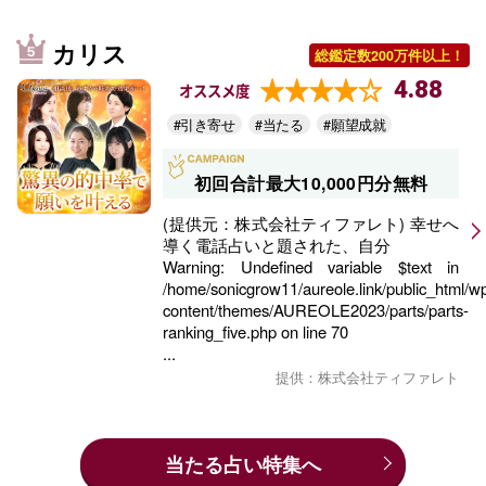
カリス
総鑑定数200万件以上！
4.88
オススメ度
#引き寄せ
#当たる
#願望成就
初回合計最大10,000円分無料
(提供元：株式会社ティファレト) 幸せへ
導く電話占いと題された、自分
Warning
: Undefined variable $text in
/home/sonicgrow11/aureole.link/public_html/w
content/themes/AUREOLE2023/parts/parts-
ranking_five.php
on line
70
...
提供：株式会社ティファレト
当たる占い特集へ