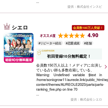
...
提供：株式会社インスピ
シエロ
会員数180万人突破！
4.90
オススメ度
#リピーター続出
#恋愛成就
#老舗
初回登録10分無料鑑定！
会員数150万人以上！メディアに出演し
ている占い師も多数在籍している、
Warning
: Undefined variable $text in
/home/sonicgrow11/aureole.link/public_html/w
content/themes/AUREOLE2023/parts/parts-
ranking_five.php
on line
70
...
提供：株式会社シエロ