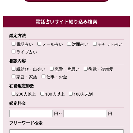
電話占いサイト絞り込み検索
鑑定方法
電話占い
メール占い
対面占い
チャット占い
ライブ占い
相談内容
縁結び・出会い
恋愛・片思い
復縁・複雑愛
家庭・家族
仕事・お金
在籍鑑定師数
200人以上
100人以上
100人未満
鑑定料金
円～
円
フリーワード検索