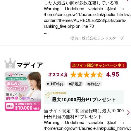
した人気占い師が多数在籍している電
Warning
: Undefined variable $text in
/home/sonicgrow11/aureole.link/public_html/w
content/themes/AUREOLE2023/parts/parts-
ranking_five.php
on line
70
...
提供：株式会社ランドスケープ
マディア
当サイト限定キャンペーン中！
4.95
オススメ度
#LINE特典
#新規店
#縁結び
最大10,000円分PTプレゼント
当サイト限定！初回登録時に最大10,000
円分相当の無料PTプレゼント
Warning
: Undefined variable $text in
/home/sonicgrow11/aureole.link/public_html/w