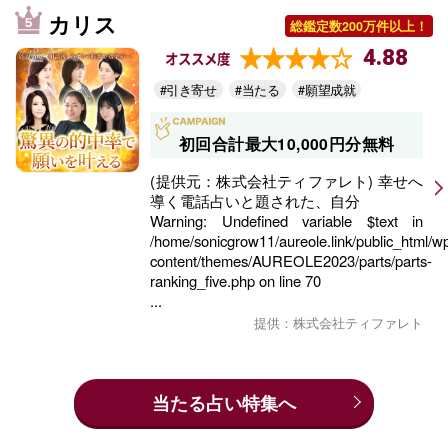
カリス
総鑑定数200万件以上！
4.88
オススメ度
#引き寄せ
#当たる
#願望成就
初回合計最大10,000円分無料
(提供元：株式会社ティファレト) 幸せへ
導く電話占いと題された、自分
Warning
: Undefined variable $text in
/home/sonicgrow11/aureole.link/public_html/w
content/themes/AUREOLE2023/parts/parts-
ranking_five.php
on line
70
...
提供：株式会社ティファレト
当たる占い特集へ