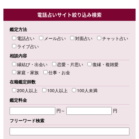
電話占いサイト絞り込み検索
鑑定方法
電話占い
メール占い
対面占い
チャット占い
ライブ占い
相談内容
縁結び・出会い
恋愛・片思い
復縁・複雑愛
家庭・家族
仕事・お金
在籍鑑定師数
200人以上
100人以上
100人未満
鑑定料金
円～
円
フリーワード検索