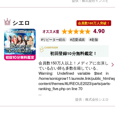
提供：株式会社インスピ
シエロ
会員数180万人突破！
4.90
オススメ度
#リピーター続出
#恋愛成就
#老舗
初回登録10分無料鑑定！
会員数150万人以上！メディアに出演し
ている占い師も多数在籍している、
Warning
: Undefined variable $text in
/home/sonicgrow11/aureole.link/public_html/w
content/themes/AUREOLE2023/parts/parts-
ranking_five.php
on line
70
...
提供：株式会社シエロ