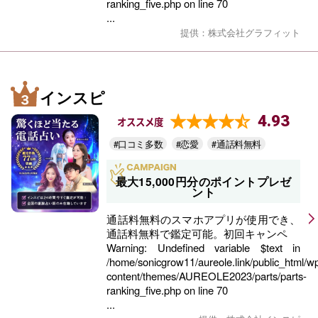
ranking_five.php
on line
70
...
提供：株式会社グラフィット
インスピ
4.93
オススメ度
#口コミ多数
#恋愛
#通話料無料
最大15,000円分のポイントプレゼ
ント
通話料無料のスマホアプリが使用でき、
通話料無料で鑑定可能。初回キャンペ
Warning
: Undefined variable $text in
/home/sonicgrow11/aureole.link/public_html/w
content/themes/AUREOLE2023/parts/parts-
ranking_five.php
on line
70
...