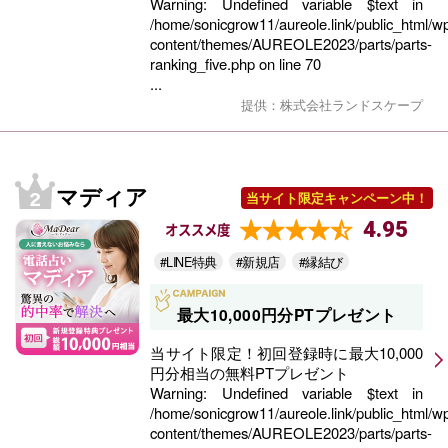
Warning
: Undefined variable $text in
/home/sonicgrow11/aureole.link/public_html/w
content/themes/AUREOLE2023/parts/parts-
ranking_five.php
on line
70
...
提供：株式会社ランドスケープ
マディア
当サイト限定キャンペーン中！
4.95
オススメ度
#LINE特典
#新規店
#縁結び
最大10,000円分PTプレゼント
当サイト限定！初回登録時に最大10,000
円分相当の無料PTプレゼント
Warning
: Undefined variable $text in
/home/sonicgrow11/aureole.link/public_html/w
content/themes/AUREOLE2023/parts/parts-