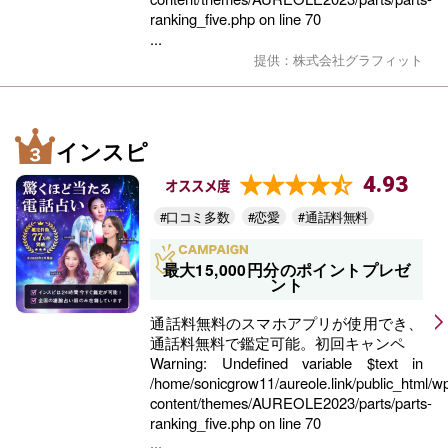
ranking_five.php
on line
70
...
提供：株式会社グラフィット
インスピ
4.93
オススメ度
#口コミ多数
#恋愛
#通話料無料
最大15,000円分のポイントプレゼ
ント
通話料無料のスマホアプリが使用でき、
通話料無料で鑑定可能。初回キャンペ
Warning
: Undefined variable $text in
/home/sonicgrow11/aureole.link/public_html/w
content/themes/AUREOLE2023/parts/parts-
ranking_five.php
on line
70
...