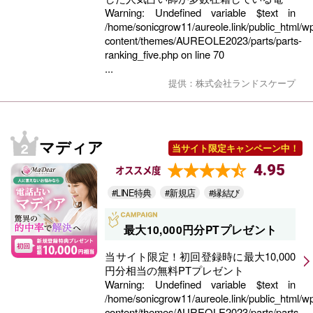
Warning
: Undefined variable $text in
/home/sonicgrow11/aureole.link/public_html/w
content/themes/AUREOLE2023/parts/parts-
ranking_five.php
on line
70
...
提供：株式会社ランドスケープ
マディア
当サイト限定キャンペーン中！
4.95
オススメ度
#LINE特典
#新規店
#縁結び
最大10,000円分PTプレゼント
当サイト限定！初回登録時に最大10,000
円分相当の無料PTプレゼント
Warning
: Undefined variable $text in
/home/sonicgrow11/aureole.link/public_html/w
content/themes/AUREOLE2023/parts/parts-