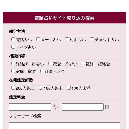
電話占いサイト絞り込み検索
鑑定方法
電話占い
メール占い
対面占い
チャット占い
ライブ占い
相談内容
縁結び・出会い
恋愛・片思い
復縁・複雑愛
家庭・家族
仕事・お金
在籍鑑定師数
200人以上
100人以上
100人未満
鑑定料金
円～
円
フリーワード検索