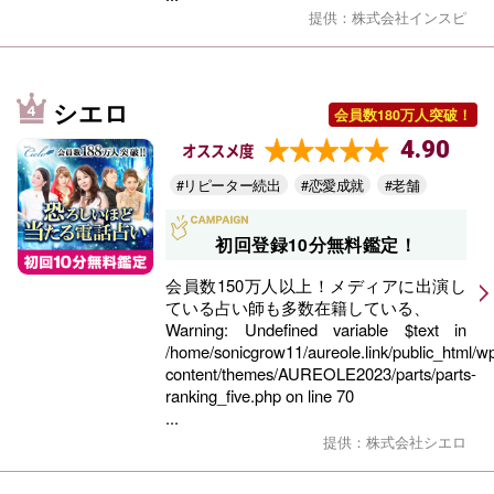
提供：株式会社インスピ
シエロ
会員数180万人突破！
4.90
オススメ度
#リピーター続出
#恋愛成就
#老舗
初回登録10分無料鑑定！
会員数150万人以上！メディアに出演し
ている占い師も多数在籍している、
Warning
: Undefined variable $text in
/home/sonicgrow11/aureole.link/public_html/w
content/themes/AUREOLE2023/parts/parts-
ranking_five.php
on line
70
...
提供：株式会社シエロ