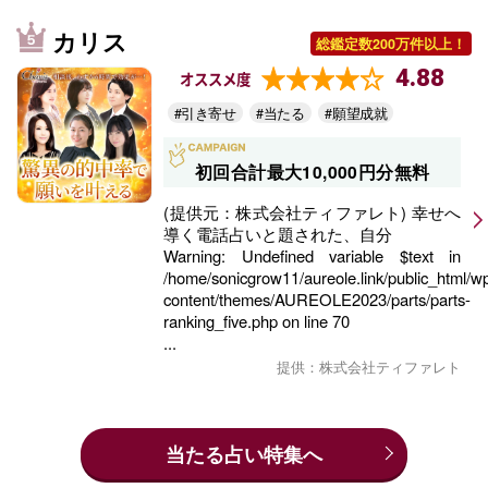
カリス
総鑑定数200万件以上！
4.88
オススメ度
#引き寄せ
#当たる
#願望成就
初回合計最大10,000円分無料
(提供元：株式会社ティファレト) 幸せへ
導く電話占いと題された、自分
Warning
: Undefined variable $text in
/home/sonicgrow11/aureole.link/public_html/w
content/themes/AUREOLE2023/parts/parts-
ranking_five.php
on line
70
...
提供：株式会社ティファレト
当たる占い特集へ