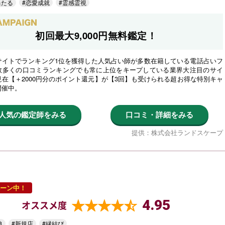
当たる
#恋愛成就
#霊感霊視
初回最大9,000円無料鑑定！
サイトでランキング1位を獲得した人気占い師が多数在籍している電話占いフ
数多くの口コミランキングでも常に上位をキープしている業界大注目のサイ
在【＋2000円分のポイント還元】が【3回】も受けられる超お得な特別キャ
開催中。
人気の鑑定師をみる
口コミ・詳細をみる
提供：株式会社ランドスケープ
ーン中！
4.95
オススメ度
典
#新規店
#縁結び