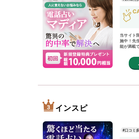
当サイト限
施中！先
能が満載
インスピ
#口コミ