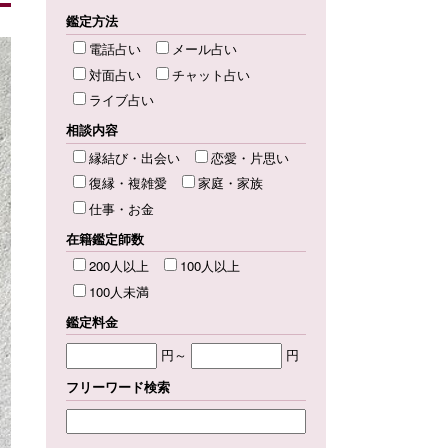
鑑定方法
電話占い
メール占い
対面占い
チャット占い
ライブ占い
相談内容
縁結び・出会い
恋愛・片思い
復縁・複雑愛
家庭・家族
仕事・お金
在籍鑑定師数
200人以上
100人以上
100人未満
鑑定料金
円～
円
フリーワード検索