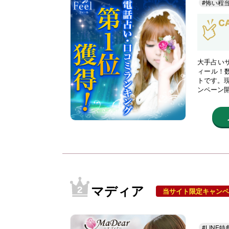
#怖い程
大手占い
ィール！
トです。現
ンペーン
マディア
当サイト限定キャンペ
#LINE特