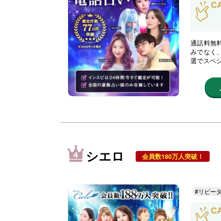
通話料無
みでなく
選でスペ
シエロ
会員数180万人突破！
#リピー