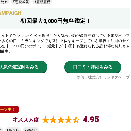
当たる
#恋愛成就
#霊感霊視
初回最大9,000円無料鑑定！
サイトでランキング1位を獲得した人気占い師が多数在籍している電話占いフ
数多くの口コミランキングでも常に上位をキープしている業界大注目のサイ
在【＋2000円分のポイント還元】が【3回】も受けられる超お得な特別キャ
開催中。
人気の鑑定師をみる
口コミ・詳細をみる
提供：株式会社ランドスケープ
ーン中！
4.95
オススメ度
典
#新規店
#縁結び