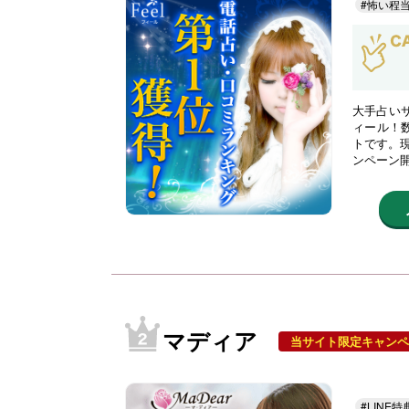
#怖い程
大手占い
ィール！
トです。現
ンペーン
マディア
当サイト限定キャンペ
#LINE特