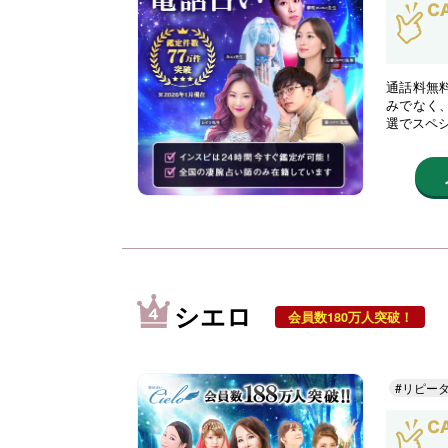
通話料無
みでなく
選でスペ
シエロ
会員数180万人突破！
#リピー