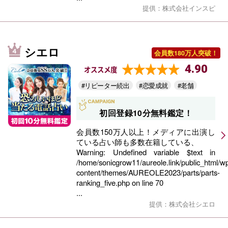
提供：株式会社インスピ
シエロ
会員数180万人突破！
4.90
オススメ度
#リピーター続出
#恋愛成就
#老舗
初回登録10分無料鑑定！
会員数150万人以上！メディアに出演し
ている占い師も多数在籍している、
Warning
: Undefined variable $text in
/home/sonicgrow11/aureole.link/public_html/w
content/themes/AUREOLE2023/parts/parts-
ranking_five.php
on line
70
...
提供：株式会社シエロ