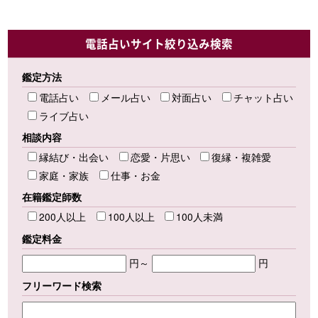
電話占いサイト絞り込み検索
鑑定方法
電話占い
メール占い
対面占い
チャット占い
ライブ占い
相談内容
縁結び・出会い
恋愛・片思い
復縁・複雑愛
家庭・家族
仕事・お金
在籍鑑定師数
200人以上
100人以上
100人未満
鑑定料金
円～
円
フリーワード検索