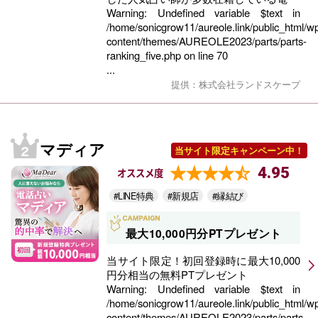
Warning
: Undefined variable $text in
/home/sonicgrow11/aureole.link/public_html/w
content/themes/AUREOLE2023/parts/parts-
ranking_five.php
on line
70
...
提供：株式会社ランドスケープ
マディア
当サイト限定キャンペーン中！
4.95
オススメ度
#LINE特典
#新規店
#縁結び
最大10,000円分PTプレゼント
当サイト限定！初回登録時に最大10,000
円分相当の無料PTプレゼント
Warning
: Undefined variable $text in
/home/sonicgrow11/aureole.link/public_html/w
content/themes/AUREOLE2023/parts/parts-