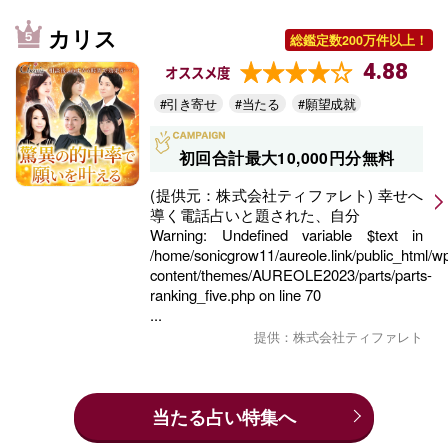
カリス
総鑑定数200万件以上！
4.88
オススメ度
#引き寄せ
#当たる
#願望成就
初回合計最大10,000円分無料
(提供元：株式会社ティファレト) 幸せへ
導く電話占いと題された、自分
Warning
: Undefined variable $text in
/home/sonicgrow11/aureole.link/public_html/w
content/themes/AUREOLE2023/parts/parts-
ranking_five.php
on line
70
...
提供：株式会社ティファレト
当たる占い特集へ