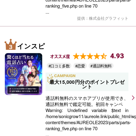
ranking_five.php
on line
70
...
提供：株式会社グラフィット
インスピ
4.93
オススメ度
#口コミ多数
#恋愛
#通話料無料
最大15,000円分のポイントプレゼ
ント
通話料無料のスマホアプリが使用でき、
通話料無料で鑑定可能。初回キャンペ
Warning
: Undefined variable $text in
/home/sonicgrow11/aureole.link/public_html/w
content/themes/AUREOLE2023/parts/parts-
ranking_five.php
on line
70
...