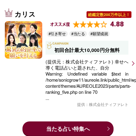
カリス
総鑑定数200万件以上！
4.88
オススメ度
#引き寄せ
#当たる
#願望成就
初回合計最大10,000円分無料
(提供元：株式会社ティファレト) 幸せへ
導く電話占いと題された、自分
Warning
: Undefined variable $text in
/home/sonicgrow11/aureole.link/public_html/w
content/themes/AUREOLE2023/parts/parts-
ranking_five.php
on line
70
...
提供：株式会社ティファレト
当たる占い特集へ