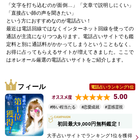
「文字を打ち込むのが面倒…」「文章で説明しにくい」
「直接占い師の声を聞きたい」
という方におすすめなのが電話占い！
最近は電話回線ではなくインターネット回線を使っての
通話が主流になりつつあります。電話占いサイトでも鑑
定料と別に通話料がかかってしまうということもなく、
お得に占ってもらえるサイトが増えてきました。ここで
はオレオール厳選の電話占いサイトをご紹介します。
フィール
電話占いランキング1位
5.00
オススメ度
#怖い程当たる
#恋愛成就
#霊感霊視
初回最大9,000円無料鑑定！
大手占いサイトでランキング1位を獲得