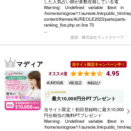
した人気占い師が多数在籍している電
Warning
: Undefined variable $text in
/home/sonicgrow11/aureole.link/public_html/w
content/themes/AUREOLE2023/parts/parts-
ranking_five.php
on line
70
...
提供：株式会社ランドスケープ
マディア
当サイト限定キャンペーン中！
4.95
オススメ度
#LINE特典
#新規店
#縁結び
最大10,000円分PTプレゼント
当サイト限定！初回登録時に最大10,000
円分相当の無料PTプレゼント
Warning
: Undefined variable $text in
/home/sonicgrow11/aureole.link/public_html/w