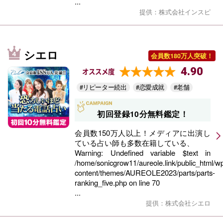
...
提供：株式会社インスピ
シエロ
会員数180万人突破！
4.90
オススメ度
#リピーター続出
#恋愛成就
#老舗
初回登録10分無料鑑定！
会員数150万人以上！メディアに出演し
ている占い師も多数在籍している、
Warning
: Undefined variable $text in
/home/sonicgrow11/aureole.link/public_html/w
content/themes/AUREOLE2023/parts/parts-
ranking_five.php
on line
70
...
提供：株式会社シエロ