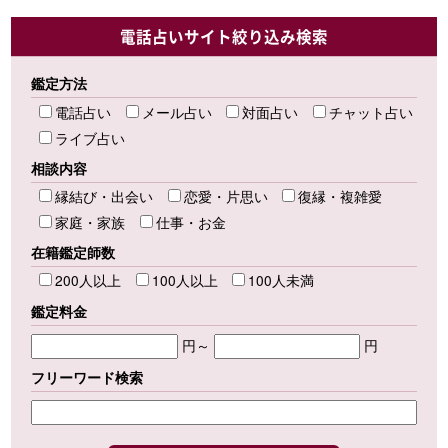
電話占いサイト絞り込み検索
鑑定方法
電話占い
メール占い
対面占い
チャット占い
ライブ占い
相談内容
縁結び・出会い
恋愛・片思い
復縁・複雑愛
家庭・家族
仕事・お金
在籍鑑定師数
200人以上
100人以上
100人未満
鑑定料金
円～
円
フリーワード検索