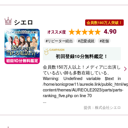
シエロ
会員数180万人突破！
4.90
オススメ度
#リピーター続出
#恋愛成就
#老舗
初回登録10分無料鑑定！
会員数150万人以上！メディアに出演し
ている占い師も多数在籍している、
Warning
: Undefined variable $text in
/home/sonicgrow11/aureole.link/public_html/w
content/themes/AUREOLE2023/parts/parts-
ranking_five.php
on line
70
...
提供：株式会社シエロ