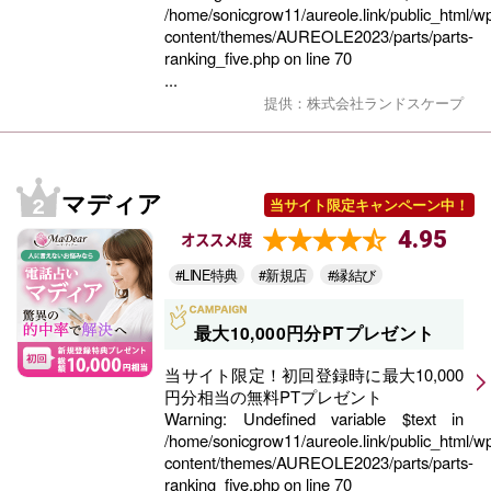
/home/sonicgrow11/aureole.link/public_html/w
content/themes/AUREOLE2023/parts/parts-
ranking_five.php
on line
70
...
提供：株式会社ランドスケープ
マディア
当サイト限定キャンペーン中！
4.95
オススメ度
#LINE特典
#新規店
#縁結び
最大10,000円分PTプレゼント
当サイト限定！初回登録時に最大10,000
円分相当の無料PTプレゼント
Warning
: Undefined variable $text in
/home/sonicgrow11/aureole.link/public_html/w
content/themes/AUREOLE2023/parts/parts-
ranking_five.php
on line
70