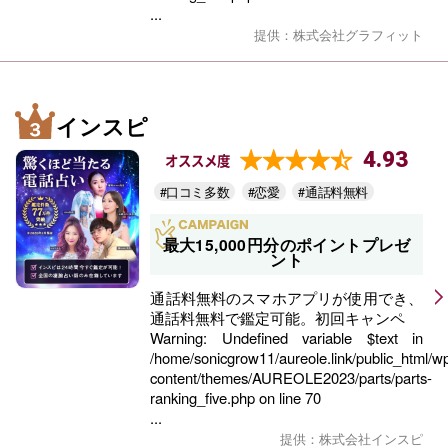
...
提供：株式会社グラフィット
インスピ
4.93
オススメ度
#口コミ多数
#恋愛
#通話料無料
最大15,000円分のポイントプレゼ
ント
通話料無料のスマホアプリが使用でき、
通話料無料で鑑定可能。初回キャンペ
Warning
: Undefined variable $text in
/home/sonicgrow11/aureole.link/public_html/w
content/themes/AUREOLE2023/parts/parts-
ranking_five.php
on line
70
...
提供：株式会社インスピ