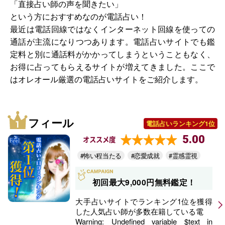
「直接占い師の声を聞きたい」
という方におすすめなのが電話占い！
最近は電話回線ではなくインターネット回線を使っての
通話が主流になりつつあります。電話占いサイトでも鑑
定料と別に通話料がかかってしまうということもなく、
お得に占ってもらえるサイトが増えてきました。ここで
はオレオール厳選の電話占いサイトをご紹介します。
フィール
電話占いランキング1位
5.00
オススメ度
#怖い程当たる
#恋愛成就
#霊感霊視
初回最大9,000円無料鑑定！
大手占いサイトでランキング1位を獲得
した人気占い師が多数在籍している電
Warning
: Undefined variable $text in