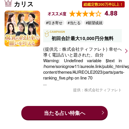
カリス
総鑑定数200万件以上！
4.88
オススメ度
#引き寄せ
#当たる
#願望成就
初回合計最大10,000円分無料
(提供元：株式会社ティファレト) 幸せへ
導く電話占いと題された、自分
Warning
: Undefined variable $text in
/home/sonicgrow11/aureole.link/public_html/w
content/themes/AUREOLE2023/parts/parts-
ranking_five.php
on line
70
...
提供：株式会社ティファレト
当たる占い特集へ