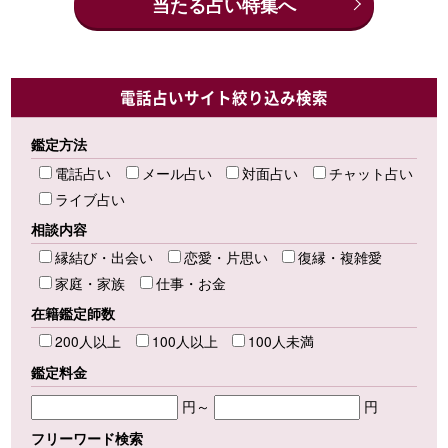
当たる占い特集へ
電話占いサイト絞り込み検索
鑑定方法
電話占い
メール占い
対面占い
チャット占い
ライブ占い
相談内容
縁結び・出会い
恋愛・片思い
復縁・複雑愛
家庭・家族
仕事・お金
在籍鑑定師数
200人以上
100人以上
100人未満
鑑定料金
円～
円
フリーワード検索