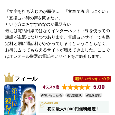
「文字を打ち込むのが面倒…」「文章で説明しにくい」
「直接占い師の声を聞きたい」
という方におすすめなのが電話占い！
最近は電話回線ではなくインターネット回線を使っての
通話が主流になりつつあります。電話占いサイトでも鑑
定料と別に通話料がかかってしまうということもなく、
お得に占ってもらえるサイトが増えてきました。ここで
はオレオール厳選の電話占いサイトをご紹介します。
フィール
電話占いランキング1位
5.00
オススメ度
#怖い程当たる
#恋愛成就
#霊感霊視
初回最大9,000円無料鑑定！