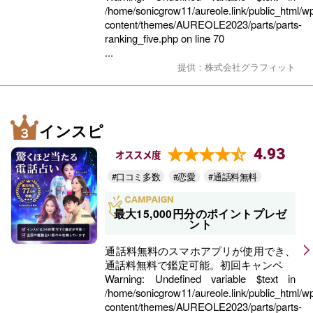
/home/sonicgrow11/aureole.link/public_html/w
content/themes/AUREOLE2023/parts/parts-
ranking_five.php
on line
70
...
提供：株式会社グラフィット
インスピ
4.93
オススメ度
#口コミ多数
#恋愛
#通話料無料
最大15,000円分のポイントプレゼ
ント
通話料無料のスマホアプリが使用でき、
通話料無料で鑑定可能。初回キャンペ
Warning
: Undefined variable $text in
/home/sonicgrow11/aureole.link/public_html/w
content/themes/AUREOLE2023/parts/parts-