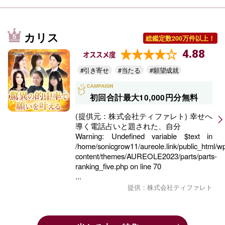
カリス
総鑑定数200万件以上！
4.88
オススメ度
#引き寄せ
#当たる
#願望成就
初回合計最大10,000円分無料
(提供元：株式会社ティファレト) 幸せへ
導く電話占いと題された、自分
Warning
: Undefined variable $text in
/home/sonicgrow11/aureole.link/public_html/w
content/themes/AUREOLE2023/parts/parts-
ranking_five.php
on line
70
...
提供：株式会社ティファレト