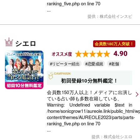
ranking_five.php
on line
70
...
提供：株式会社インスピ
シエロ
会員数180万人突破！
4.90
オススメ度
#リピーター続出
#恋愛成就
#老舗
初回登録10分無料鑑定！
会員数150万人以上！メディアに出演し
ている占い師も多数在籍している、
Warning
: Undefined variable $text in
/home/sonicgrow11/aureole.link/public_html/w
content/themes/AUREOLE2023/parts/parts-
ranking_five.php
on line
70
...
提供：株式会社シエロ