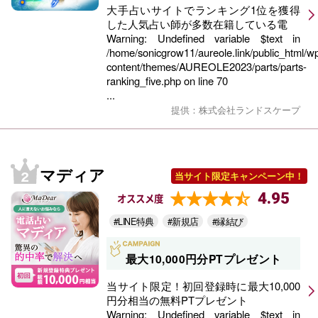
大手占いサイトでランキング1位を獲得
した人気占い師が多数在籍している電
Warning
: Undefined variable $text in
/home/sonicgrow11/aureole.link/public_html/w
content/themes/AUREOLE2023/parts/parts-
ranking_five.php
on line
70
...
提供：株式会社ランドスケープ
マディア
当サイト限定キャンペーン中！
4.95
オススメ度
#LINE特典
#新規店
#縁結び
最大10,000円分PTプレゼント
当サイト限定！初回登録時に最大10,000
円分相当の無料PTプレゼント
Warning
: Undefined variable $text in